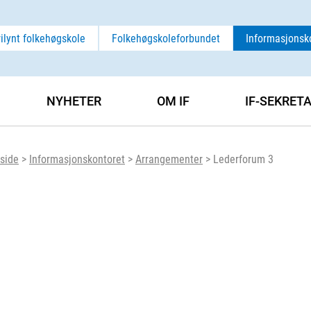
rilynt folkehøgskole
Folkehøgskoleforbundet
Informasjonsk
NYHETER
OM IF
IF-SEKRET
side
>
Informasjonskontoret
>
Arrangementer
>
Lederforum 3