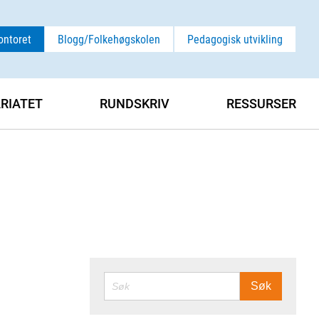
ontoret
Blogg/Folkehøgskolen
Pedagogisk utvikling
ARIATET
RUNDSKRIV
RESSURSER
SØK
Søk