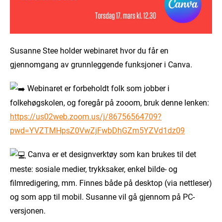
Susanne Stee holder webinaret hvor du får en
gjennomgang av grunnleggende funksjoner i Canva.
Webinaret er forbeholdt folk som jobber i
folkehøgskolen, og foregår på zooom, bruk denne lenken:
https://us02web.zoom.us/j/86756564709?
pwd=YVZTMHpsZ0VwZjFwbDhGZm5YZVd1dz09
Canva er et designverktøy som kan brukes til det
meste: sosiale medier, trykksaker, enkel bilde- og
filmredigering, mm. Finnes både på desktop (via nettleser)
og som app til mobil. Susanne vil gå gjennom på PC-
versjonen.