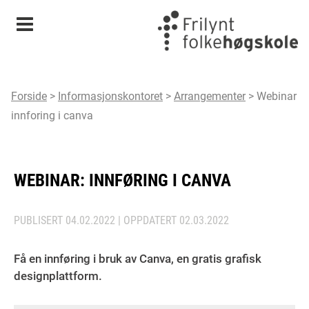
Meny
Forside
>
Informasjonskontoret
>
Arrangementer
>
Webinar
innforing i canva
WEBINAR: INNFØRING I CANVA
PUBLISERT
04.02.2022
| OPPDATERT
02.03.2022
Få en innføring i bruk av Canva, en gratis grafisk
designplattform.