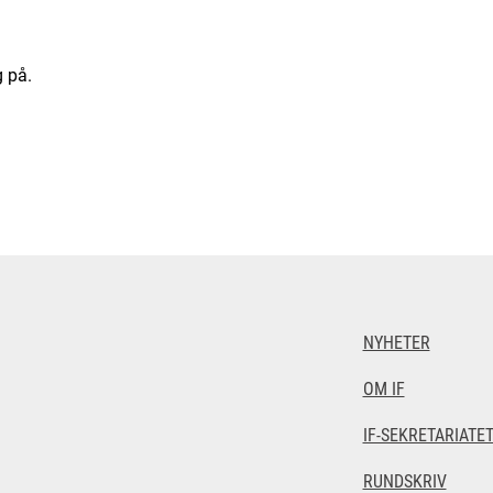
g på.
NYHETER
OM IF
IF-SEKRETARIATE
RUNDSKRIV