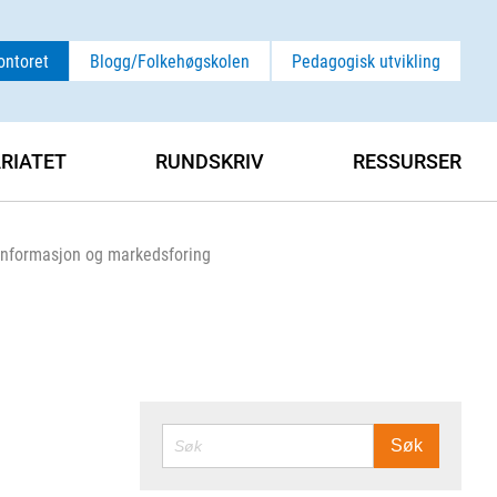
ontoret
Blogg/Folkehøgskolen
Pedagogisk utvikling
ARIATET
RUNDSKRIV
RESSURSER
k informasjon og markedsforing
SØK
Søk