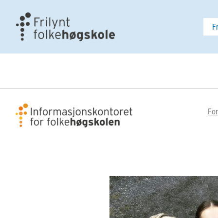
F
For