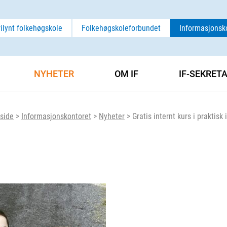
rilynt folkehøgskole
Folkehøgskoleforbundet
Informasjonsk
NYHETER
OM IF
IF-SEKRET
side
>
Informasjonskontoret
>
Nyheter
>
Gratis internt kurs i praktis