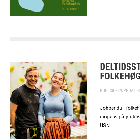
DELTIDSST
FOLKEHØ
PUBLISERT/OPPDATE
Jobber du i folk
innpass på prakti
USN.