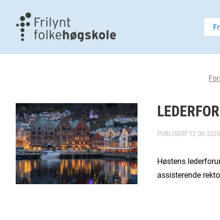
Fr
For
LEDERFOR
PUBLISERT
12.06.202
Høstens lederforum
assisterende rektor