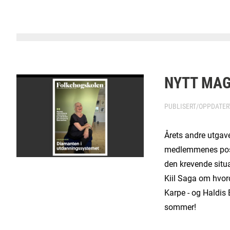
NYTT MAG
PUBLISERT/OPPDATE
Årets andre utgav
medlemmenes postk
den krevende situ
Kiil Saga om hvord
Karpe - og Haldis 
sommer!