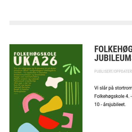
FOLKEHØ
JUBILEU
PUBLISERT/OPPDATE
Vi slår på stortro
Folkehøgskole 4. 
10 - årsjubileet.