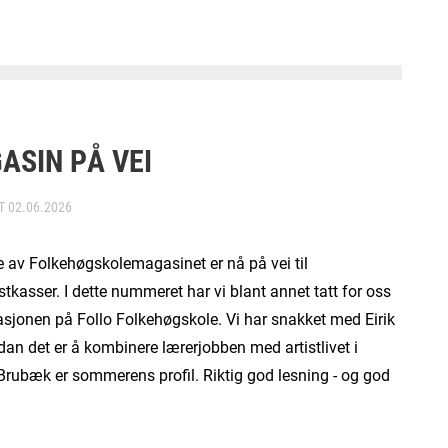
ASIN PÅ VEI
RT
02.06.2026
e av Folkehøgskolemagasinet er nå på vei til
asser. I dette nummeret har vi blant annet tatt for oss
asjonen på Follo Folkehøgskole. Vi har snakket med Eirik
an det er å kombinere lærerjobben med artistlivet i
Brubæk er sommerens profil. Riktig god lesning - og god