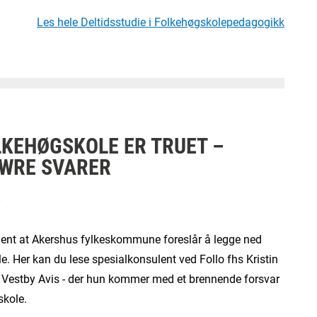
Les hele Deltidsstudie i Folkehøgskolepedagogikk
LKEHØGSKOLE ER TRUET –
ØWRE SVARER
6
kjent at Akershus fylkeskommune foreslår å legge ned
e. Her kan du lese spesialkonsulent ved Follo fhs Kristin
 i Vestby Avis - der hun kommer med et brennende forsvar
skole.