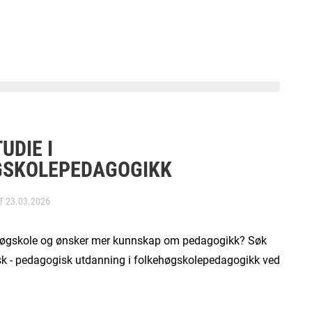
UDIE I
GSKOLEPEDAGOGIKK
RT
23.03.2026
ehøgskole og ønsker mer kunnskap om pedagogikk? Søk
sk - pedagogisk utdanning i folkehøgskolepedagogikk ved