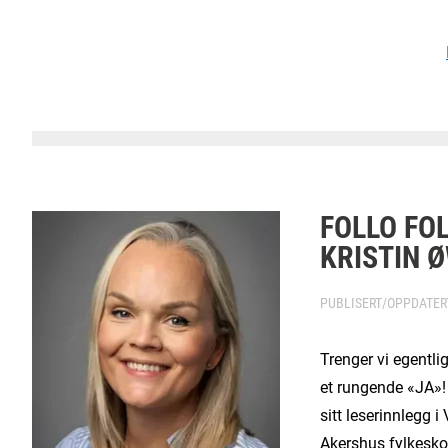
FOLLO FO
KRISTIN 
PUBLISERT/OPPDATE
Trenger vi egentli
et rungende «JA»! 
sitt leserinnlegg 
Akershus fylkesko