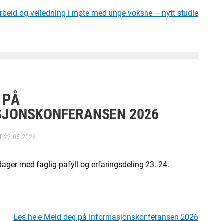
arbeid og veiledning i møte med unge voksne – nytt studie
 PÅ
SJONSKONFERANSEN 2026
RT
22.06.2026
ager med faglig påfyll og erfaringsdeling 23.-24.
Les hele Meld deg på Informasjonskonferansen 2026