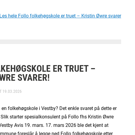
Les hele Follo folkehøgskole er truet – Kristin Øwre svarer
LKEHØGSKOLE ER TRUET –
ØWRE SVARER!
RT
19.03.2026
g en folkehøgskole i Vestby? Det enkle svaret på dette er
Slik starter spesialkonsulent på Follo fhs Kristin Øwre
i Vestby Avis 19. mars. 17. mars 2026 ble det kjent at
mmune foreslår å legge ned Follo folkehøgskole etter