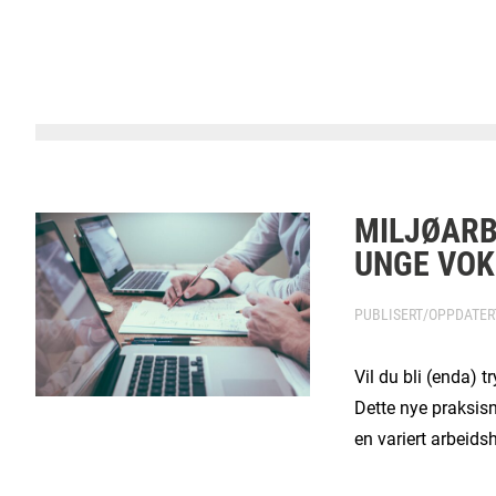
MILJØARB
UNGE VOK
PUBLISERT/OPPDATE
Vil du bli (enda)
Dette nye praksis
en variert arbeids