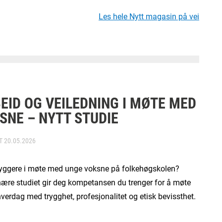
Les hele Nytt magasin på vei
EID OG VEILEDNING I MØTE MED
SNE – NYTT STUDIE
RT
20.05.2026
 tryggere i møte med unge voksne på folkehøgskolen?
nære studiet gir deg kompetansen du trenger for å møte
hverdag med trygghet, profesjonalitet og etisk bevissthet.