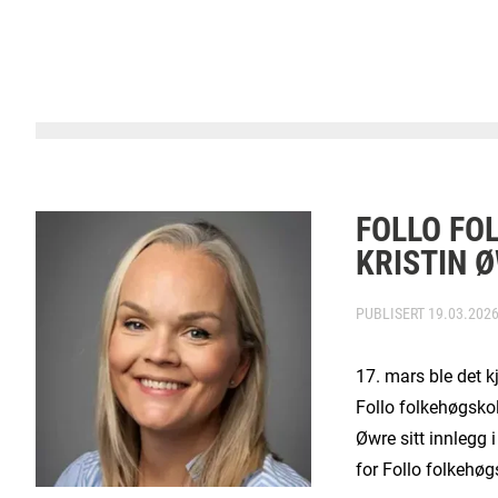
FOLLO FO
KRISTIN 
PUBLISERT
19.03.202
17. mars ble det 
Follo folkehøgskol
Øwre sitt innlegg
for Follo folkehøg