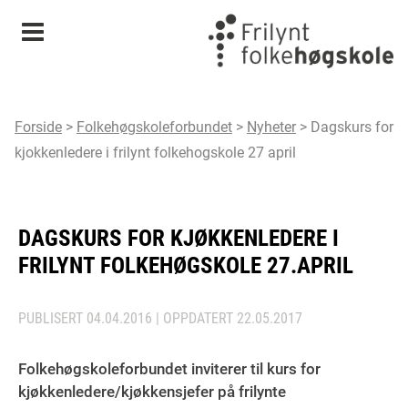
Meny
Forside
>
Folkehøgskoleforbundet
>
Nyheter
>
Dagskurs for
kjokkenledere i frilynt folkehogskole 27 april
DAGSKURS FOR KJØKKENLEDERE I
FRILYNT FOLKEHØGSKOLE 27.APRIL
PUBLISERT
04.04.2016
| OPPDATERT
22.05.2017
Folkehøgskoleforbundet inviterer til kurs for
kjøkkenledere/kjøkkensjefer på frilynte