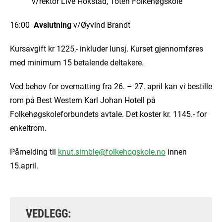
v/rektor Live Hokstad, Toten Folkehøgskole
16:00
Avslutning
v/Øyvind Brandt
Kursavgift kr 1225,- inkluder lunsj. Kurset gjennomføres
med minimum 15 betalende deltakere.
Ved behov for overnatting fra 26. – 27. april kan vi bestille
rom på Best Western Karl Johan Hotell på
Folkehøgskoleforbundets avtale. Det koster kr. 1145.- for
enkeltrom.
Påmelding til
knut.simble@folkehogskole.no
innen
15.april.
VEDLEGG: