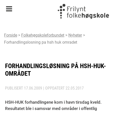
Meny
Forside
>
Folkehøgskoleforbundet
>
Nyheter
>
Forhandlingslosning pa hsh huk omradet
FORHANDLINGSLØSNING PÅ HSH-HUK-
OMRÅDET
PUBLISERT
17.06.2009
| OPPDATERT
22.05.2017
HSH-HUK forhandlingene kom i havn tirsdag kveld.
Resultatet ble i samsvar med områder i offentlig