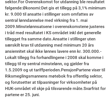
sektor.For Overenskomst for utdanning ble resultatet
følgende:Økonomi:Det gis et tillegg på 3,1% minimum
kr. 9.000 til ansatte i stillinger som omfattes av
sentral lønndannelse med virkning fra 1. mai
2009.Minstelønnsatsene i overenskomstene justeres
i tråd med resultatet i KS området inkl det generelle
tillegget fra samme dato.Ansatte i stillinger uten
særskilt krav til utdanning med minimum 20 års
ansiennitet skal ikke lønnes lavere enn kr. 300.000.-
Lokalt tillegg fra forhandlingene i 2008 skal komme i
tillegg til ny sentral minstelønn, og gjelder fra
1.5.2009 og ut tariffperioden.PensjonPartene viser til
Riksmeglingsmannens møtebok fra offentlig sektor,
og forutsetter at tilpasninger for virksomheter på
HUK-området vil skje på tilsvarende måte.Svarfrist for
partene er 25. juni.