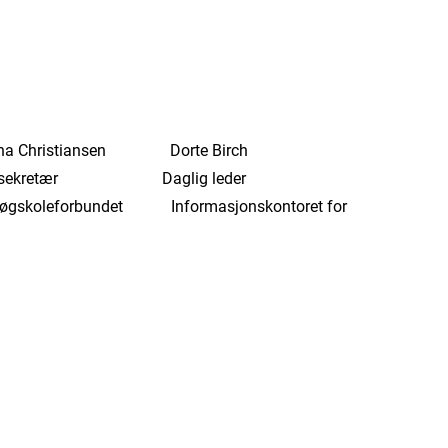
iansen Dorte Birch
lsekretær Daglig leder
ndet Informasjonskontoret for