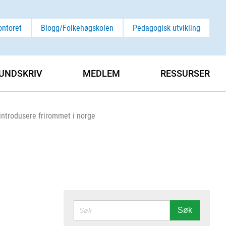
ontoret
Blogg/Folkehøgskolen
Pedagogisk utvikling
UNDSKRIV
MEDLEM
RESSURSER
 introdusere frirommet i norge
SØK
Søk