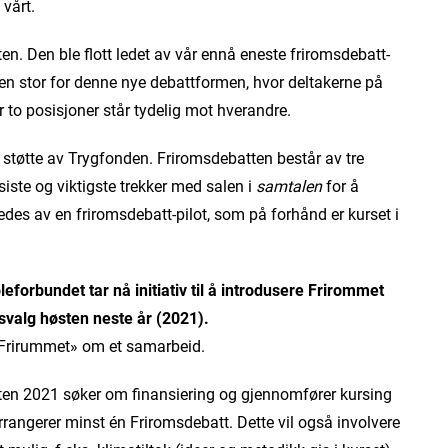
vårt.
ten. Den ble flott ledet av vår ennå eneste friromsdebatt-
ingen stor for denne nye debattformen, hvor deltakerne på
er to posisjoner står tydelig mot hverandre.
 støtte av Trygfonden. Friromsdebatten består av tre
en siste og viktigste trekker med salen i
samtalen
for å
ledes av en friromsdebatt-pilot, som på forhånd er kurset i
orbundet tar nå initiativ til å introdusere Frirommet
valg høsten neste år (2021).
«Frirummet» om et samarbeid.
en 2021 søker om finansiering og gjennomfører kursing
rrangerer minst én Friromsdebatt. Dette vil også involvere