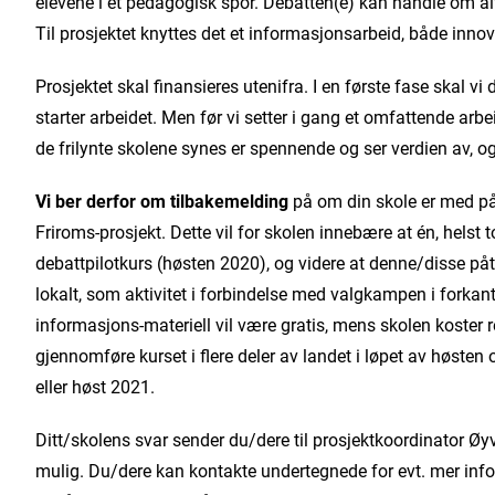
elevene i et pedagogisk spor. Debatten(e) kan handle om alt m
Til prosjektet knyttes det et informasjonsarbeid, både innov
Prosjektet skal finansieres utenifra. I en første fase skal vi
starter arbeidet. Men før vi setter i gang et omfattende arbe
de frilynte skolene synes er spennende og ser verdien av, og 
Vi ber derfor om tilbakemelding
på om din skole er med på 
Friroms-prosjekt. Dette vil for skolen innebære at én, helst t
debattpilotkurs (høsten 2020), og videre at denne/disse p
lokalt, som aktivitet i forbindelse med valgkampen i forkant 
informasjons-materiell vil være gratis, mens skolen koster r
gjennomføre kurset i flere deler av landet i løpet av høst
eller høst 2021.
Ditt/skolens svar sender du/dere til prosjektkoordinator Ø
mulig. Du/dere kan kontakte undertegnede for evt. mer infor