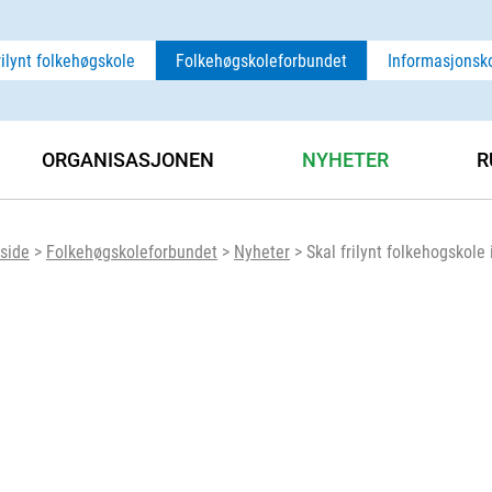
rilynt folkehøgskole
Folkehøgskoleforbundet
Informasjonsk
ORGANISASJONEN
NYHETER
R
side
>
Folkehøgskoleforbundet
>
Nyheter
>
Skal frilynt folkehogskole