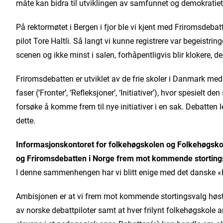
måte kan bidra til utviklingen av samfunnet og demokratiet 
På rektormøtet i Bergen i fjor ble vi kjent med Friromsdebat
pilot Tore Haltli. Så langt vi kunne registrere var begeistr
scenen og ikke minst i salen, forhåpentligvis blir klokere, d
Friromsdebatten er utviklet av de frie skoler i Danmark med
faser (‘Fronter’, ‘Refleksjoner’, ‘Initiativer’), hvor spesielt d
forsøke å komme frem til nye initiativer i en sak. Debatten 
dette.
Informasjonskontoret for folkehøgskolen og Folkehøgskolef
og Friromsdebatten i Norge frem mot kommende stortings
I denne sammenhengen har vi blitt enige med det danske 
Ambisjonen er at vi frem mot kommende stortingsvalg høst
av norske debattpiloter samt at hver frilynt folkehøgskole a