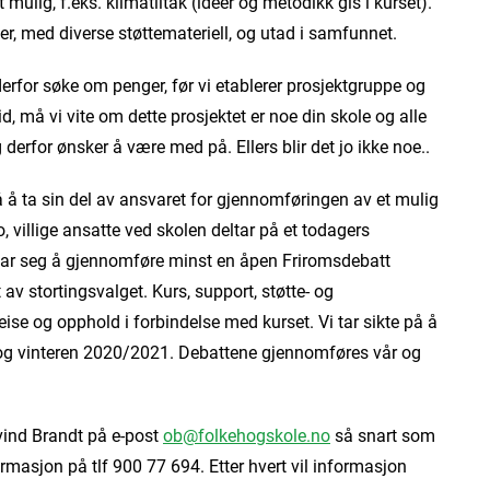
ulig, f.eks. klimatiltak (ideer og metodikk gis i kurset).
er, med diverse støttemateriell, og utad i samfunnet.
 derfor søke om penger, før vi etablerer prosjektgruppe og
id, må vi vite om dette prosjektet er noe din skole og alle
derfor ønsker å være med på. Ellers blir det jo ikke noe..
å ta sin del av ansvaret for gjennomføringen av et mulig
o, villige ansatte ved skolen deltar på et todagers
åtar seg å gjennomføre minst en åpen Friromsdebatt
av stortingsvalget. Kurs, support, støtte- og
eise og opphold i forbindelse med kurset. Vi tar sikte på å
en og vinteren 2020/2021. Debattene gjennomføres vår og
yvind Brandt på e-post
ob@folkehogskole.no
så snart som
masjon på tlf 900 77 694. Etter hvert vil informasjon