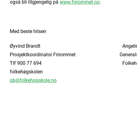
også bli tilgjengelig på
www.frirommet.no
.
Med beste hilsen
Øyvind Brandt Angelina Christ
Prosjektkoordinator Frirommet Genera
Tlf 900 77 694 Folkehøgskoleforbu
folkehøgskolen
ob@folkehogskole.no