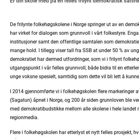
Er din skole med på en felles frilynt demokratisk satsn
De frilynte folkehøgskolene i Norge springer ut av en demok
har virket for dialogen som grunnvoll i vårt folkestyre. Engasj
institusjoner samt den offentlige samtalen som demokratiet b
mange hold. I tillegg viser tall fra SSB at under 50 % av ung
demokratiet har dermed utfordringer, som vi i frilynt folkeh
utgangspunkt i vår felles grunnvoll, både bidra til en etterle
unge voksne spesielt, samtidig som dette vil bli lett å kun
I 2014 gjennomførte vi i folkehøgskolen flere markeringer a
(Sagatun) åpnet i Norge, og 200 år siden grunnloven ble ved
med demokratibudstikke mellom alle skolene i hele landet m
regionmedia.
Flere i folkehøgskolen har etterlyst et nytt felles prosjekt, 