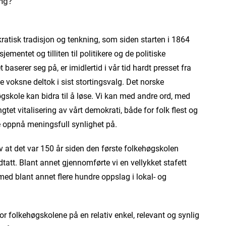
ing?
ratisk tradisjon og tenkning, som siden starten i 1864
ementet og tilliten til politikere og de politiske
aserer seg på, er imidlertid i vår tid hardt presset fra
e voksne deltok i sist stortingsvalg. Det norske
øgskole kan bidra til å løse. Vi kan med andre ord, med
ngtet vitalisering av vårt demokrati, både for folk flest og
ne oppnå meningsfull synlighet på.
v at det var 150 år siden den første folkehøgskolen
tatt. Blant annet gjennomførte vi en vellykket stafett
ed blant annet flere hundre oppslag i lokal- og
hvor folkehøgskolene på en relativ enkel, relevant og synlig