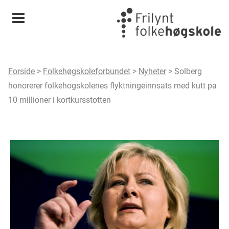
Meny
Forside
>
Folkehøgskoleforbundet
>
Nyheter
>
Solberg
honorerer folkehogskolenes flyktningeinnsats med kutt pa
10 millioner i kortkursstotten