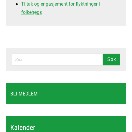
Tiltak og engasjement for flyktninger i
folkehøgs
SØK
Søk
BLI MEDLEM
Kalender