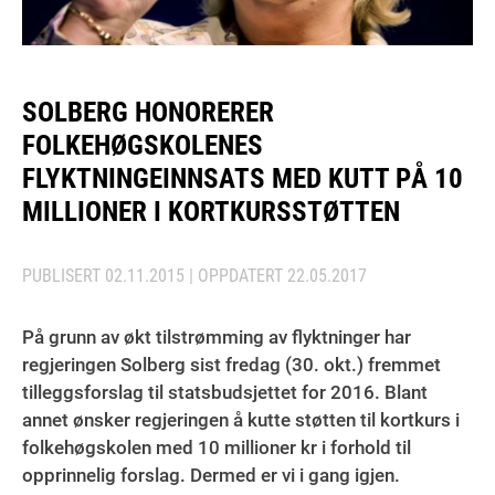
SOLBERG HONORERER
FOLKEHØGSKOLENES
FLYKTNINGEINNSATS MED KUTT PÅ 10
MILLIONER I KORTKURSSTØTTEN
PUBLISERT
02.11.2015
| OPPDATERT
22.05.2017
På grunn av økt tilstrømming av flyktninger har
regjeringen Solberg sist fredag (30. okt.) fremmet
tilleggsforslag til statsbudsjettet for 2016. Blant
annet ønsker regjeringen å kutte støtten til kortkurs i
folkehøgskolen med 10 millioner kr i forhold til
opprinnelig forslag. Dermed er vi i gang igjen.