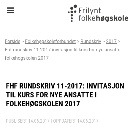
Meny
Forside
>
Folkehøgskoleforbundet
>
Rundskriv
>
2017
>
Fhf rundskriv 11 2017 invitasjon til kurs for nye ansatte i
folkehogskolen 2017
FHF RUNDSKRIV 11-2017: INVITASJON
TIL KURS FOR NYE ANSATTE I
FOLKEHØGSKOLEN 2017
PUBLISERT
14.06.2017
| OPPDATERT
14.06.2017