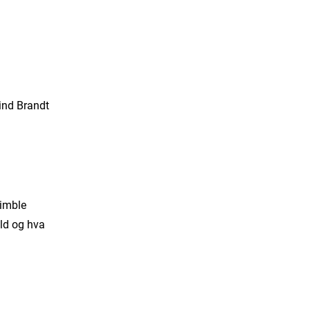
nd Brandt
imble
ld og hva