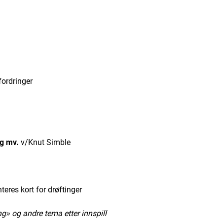
ordringer
ng mv.
v/Knut Simble
eres kort for drøftinger
g andre tema etter innspill