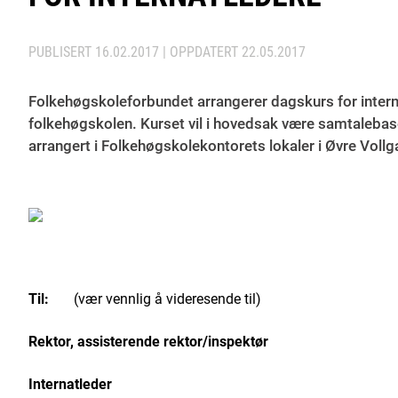
PUBLISERT
16.02.2017
| OPPDATERT
22.05.2017
Folkehøgskoleforbundet arrangerer dagskurs for interna
folkehøgskolen. Kurset vil i hovedsak være samtalebaser
arrangert i Folkehøgskolekontorets lokaler i Øvre Vollgate
Til:
(vær vennlig å videresende til)
Rektor, assisterende rektor/inspektør
Internatleder