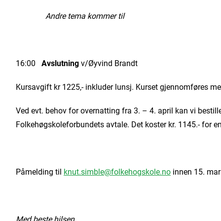
Andre tema kommer til
16:00
Avslutning
v/Øyvind Brandt
Kursavgift kr 1225,- inkluder lunsj. Kurset gjennomføres 
Ved evt. behov for overnatting fra 3. – 4. april kan vi best
Folkehøgskoleforbundets avtale. Det koster kr. 1145.- for e
Påmelding til
knut.simble@folkehogskole.no
innen 15. mar
Med beste hilsen