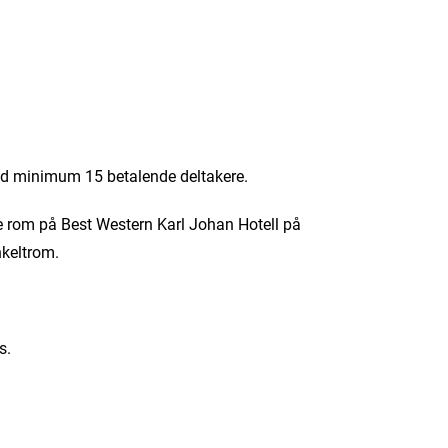
med minimum 15 betalende deltakere.
ille rom på Best Western Karl Johan Hotell på
nkeltrom.
s.