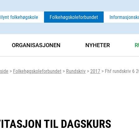
rilynt folkehøgskole
Folkehøgskoleforbundet
Informasjonsk
ORGANISASJONEN
NYHETER
R
side
>
Folkehøgskoleforbundet
>
Rundskriv
>
2017
>
Fhf rundskriv 6 2
VITASJON TIL DAGSKURS