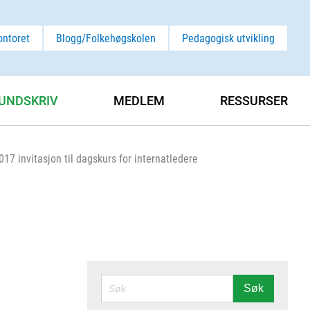
ontoret
Blogg/Folkehøgskolen
Pedagogisk utvikling
UNDSKRIV
MEDLEM
RESSURSER
017 invitasjon til dagskurs for internatledere
SØK
Søk