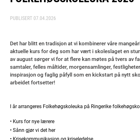
PUBLISERT
07.04.2026
Det har blitt en tradisjon at vi kombinerer våre mange
aktuelle kurs for deg som har vært i skoleslaget en stun
av august sørger vi for at flere kan møtes på tvers av f
samtaler, felles måltider, morgensamlinger, festligheter
inspirasjon og faglig påfyll som en kickstart på nytt sko
arbeidet fortsetter!
I år arrangeres Folkehøgskoleuka på Ringerike folkehøgskole
• Kurs for nye lærere
• Sånn gjør vi det her
• Krisekommunikasjon og kriseledelse