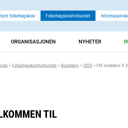
rilynt folkehøgskole
Folkehøgskoleforbundet
Informasjonsk
ORGANISASJONEN
NYHETER
R
side
>
Folkehøgskoleforbundet
>
Rundskriv
>
2026
>
Fhf rundskriv 9 
ELKOMMEN TIL