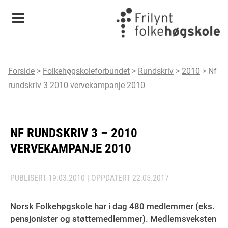
Meny
Forside
>
Folkehøgskoleforbundet
>
Rundskriv
>
2010
>
Nf
rundskriv 3 2010 vervekampanje 2010
NF RUNDSKRIV 3 – 2010
VERVEKAMPANJE 2010
PUBLISERT
19.03.2010
| OPPDATERT
22.05.2017
Norsk Folkehøgskole har i dag 480 medlemmer (eks.
pensjonister og støttemedlemmer). Medlemsveksten