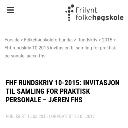
Meny
Forside
>
Folkehøgskoleforbundet
>
Rundskriv
>
2015
>
Fhf rundskriv 10 2015 invitasjon til samling for praktisk
personale jaeren fhs
FHF RUNDSKRIV 10-2015: INVITASJON
TIL SAMLING FOR PRAKTISK
PERSONALE – JÆREN FHS
PUBLISERT
16.03.2015
| OPPDATERT
22.05.2017