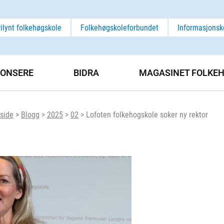
rilynt folkehøgskole
Folkehøgskoleforbundet
Informasjonsk
ONSERE
BIDRA
MAGASINET FOLKEH
side
>
Blogg
>
2025
>
02
>
Lofoten folkehogskole soker ny rektor