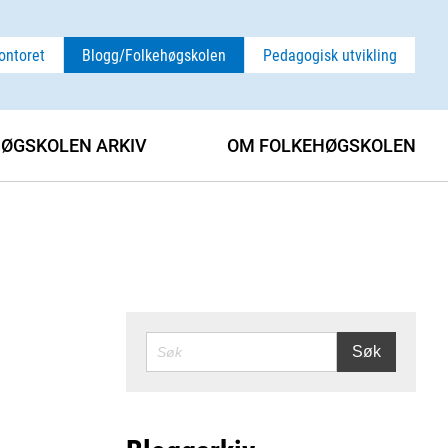
ontoret
Blogg/Folkehøgskolen
Pedagogisk utvikling
ØGSKOLEN ARKIV
OM FOLKEHØGSKOLEN
SØK
Søk