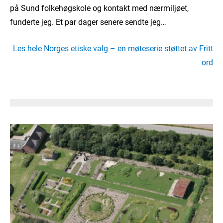
på Sund folkehøgskole og kontakt med nærmiljøet,
funderte jeg. Et par dager senere sendte jeg…
Les hele Norges etiske valg – en møteserie støttet av Fritt
ord