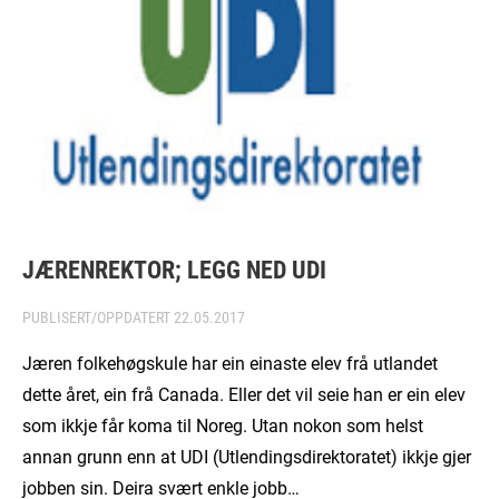
JÆRENREKTOR; LEGG NED UDI
PUBLISERT/OPPDATERT
22.05.2017
Jæren folkehøgskule har ein einaste elev frå utlandet
dette året, ein frå Canada. Eller det vil seie han er ein elev
som ikkje får koma til Noreg. Utan nokon som helst
annan grunn enn at UDI (Utlendingsdirektoratet) ikkje gjer
jobben sin. Deira svært enkle jobb…