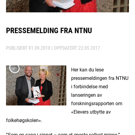
PRESSEMELDING FRA NTNU
PUBLISERT
01.09.2010
| OPPDATERT
22.05.2017
Her kan du lese
pressemeldingen fra NTNU
i forbindelse med
lanseringen av
forskningsrapporten om
«Elevers utbytte av
folkehøgskolen».
”Som en sang i sinnet – som et eneste sollyst minne.”