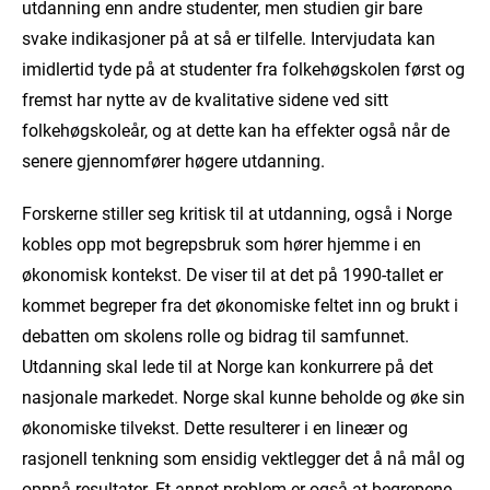
utdanning enn andre studenter, men studien gir bare
svake indikasjoner på at så er tilfelle. Intervjudata kan
imidlertid tyde på at studenter fra folkehøgskolen først og
fremst har nytte av de kvalitative sidene ved sitt
folkehøgskoleår, og at dette kan ha effekter også når de
senere gjennomfører høgere utdanning.
Forskerne stiller seg kritisk til at utdanning, også i Norge
kobles opp mot begrepsbruk som hører hjemme i en
økonomisk kontekst. De viser til at det på 1990-tallet er
kommet begreper fra det økonomiske feltet inn og brukt i
debatten om skolens rolle og bidrag til samfunnet.
Utdanning skal lede til at Norge kan konkurrere på det
nasjonale markedet. Norge skal kunne beholde og øke sin
økonomiske tilvekst. Dette resulterer i en lineær og
rasjonell tenkning som ensidig vektlegger det å nå mål og
oppnå resultater. Et annet problem er også at begrepene