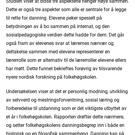
Studien viser at disse tre aspektene henger nøye sammen.
Dette er også tre aspekter som alle er sentrale for å legge
til rette for danning. Elevene peker spesielt på
betydningen av å bo sammen på internat, og den
sosialpedagogiske verdien dette hadde for dem. Det går
også fram av elevenes svar at lærernes nærvær og
deltakelse sammen med elevene representerer en
lærerrolle som er alternativ til de lærerroller elevene ellers
har møtt. Dette funnet bekreftes forøvrig av tilsvarende
nyere nordisk forskning på folkehøgskolen.
Undersøkelsen viser at det er personlig modning, utvikling
av selvverd og mestringsforventning, sosial læring og
forberedelse til utdanning som er det viktigste utbyttet av
et år i folkehøgskolen. Rapporten drøfter dette nærmere,
og setter folkehøgskolens danningsbegrep inn i både en
historisk og en filosofisk sammenheng. Danning kan på