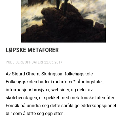
LØPSKE METAFORER
PUBLISERT/OPPDATERT
22.05.2017
Av Sigurd Ohrem, Skiringssal folkehøgskole
Folkehøgskolen bader i metaforer.*. Åpningstaler,
informasjonsbrosjyrer, websider, og deler av
skolehverdagen, er spekket med metaforiske talemåter.
Forsøk på unndra seg dette språklige edderkoppspinnet
blir som å løfte seg opp etter…