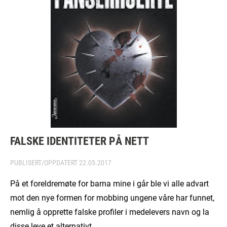
FALSKE IDENTITETER PÅ NETT
PUBLISERT/OPPDATERT
22.05.2017
På et foreldremøte for barna mine i går ble vi alle advart
mot den nye formen for mobbing ungene våre har funnet,
nemlig å opprette falske profiler i medelevers navn og la
disse leve et alternativt…