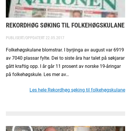
REKORDHØG SØKING TIL FOLKEHØGSKULANE
PUBLISERT/OPPDATERT
22.05.2017
Folkehøgskulane blomstrar. I byrjinga av august var 6919
av 7040 plassar fylte. Dei to siste åra har talet på søkjarar
gått kraftig opp. I år går 11 prosent av norske 19-åringar
på folkehøgskule. Les mer av…
Les hele Rekordhøg søking til folkehøgskulane