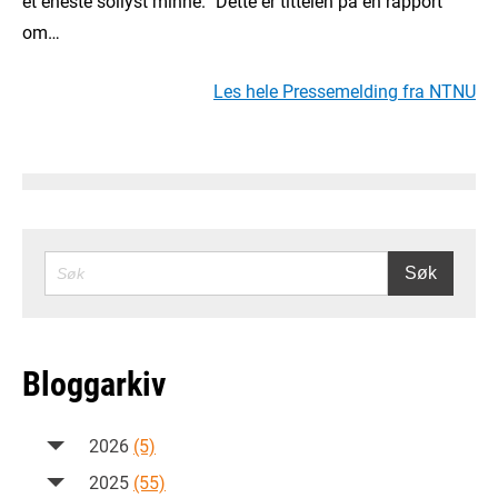
et eneste sollyst minne.” Dette er tittelen på en rapport
om…
Les hele Pressemelding fra NTNU
SØK
Søk
Bloggarkiv
2026
(5)
2025
(55)