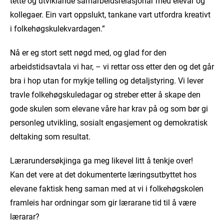
tette og utviklande samarbeidsrelasjonar med elevar og
kollegaer. Ein vart oppslukt, tankane vart utfordra kreativt
i folkehøgskulekvardagen.”
Nå er eg stort sett nøgd med, og glad for den
arbeidstidsavtala vi har, – vi rettar oss etter den og det går
bra i hop utan for mykje telling og detaljstyring. Vi lever
travle folkehøgskuledagar og streber etter å skape den
gode skulen som elevane våre har krav på og som bør gi
personleg utvikling, sosialt engasjement og demokratisk
deltaking som resultat.
Lærarundersøkjinga ga meg likevel litt å tenkje over!
Kan det vere at det dokumenterte læringsutbyttet hos
elevane faktisk heng saman med at vi i folkehøgskolen
framleis har ordningar som gir lærarane tid til å være
lærarar?