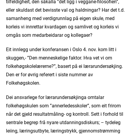
tilfeldigheit, den såkalla ”det ligg i veggane-filosofien”,
eller skuldast det bevisste val og haldningar? Har det t.d.
samanheng med verdigrunnlag på eigen skule, med
korleis vi innrettar kvardagen og samlivet og korleis vi
omgås som medarbeidarar og kollegaer?
Eit innlegg under konferansen i Oslo 4. nov. kom litt i
skuggen,- ”Den menneskelige faktor. Hva vet vi om
folkehøgskolelærerne?”, basert på ei lærarundersøkjing.
Den er for øvrig referert i siste nummer av
Folkehøgskolen.
Dei ansvarlege for lærarundersøkjinga omtalar
folkehøgskulen som ”annerledesskoler”, som eit frirom
når det gjeld resultatmåling- og kontroll. Sett i forhold til
sentrale begrep frå nyare utdanningsdiskurs; – tydeleg
leiing, læringsutbyte, læringstrykk, gjennomstrømming