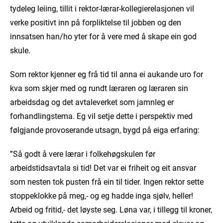
tydeleg leiing, tillit i rektor-lærar-kollegierelasjonen vil
verke positivt inn på forpliktelse til jobben og den
innsatsen han/ho yter for å vere med å skape ein god
skule.
Som rektor kjenner eg frå tid til anna ei aukande uro for
kva som skjer med og rundt læraren og læraren sin
arbeidsdag og det avtaleverket som jamnleg er
forhandlingstema. Eg vil setje dette i perspektiv med
følgjande provoserande utsagn, bygd på eiga erfaring:
”Så godt å vere lærar i folkehøgskulen før
arbeidstidsavtala si tid! Det var ei friheit og eit ansvar
som nesten tok pusten frå ein til tider. Ingen rektor sette
stoppeklokke på meg,- og eg hadde inga sjølv, heller!
Arbeid og fritid,- det løyste seg. Løna var, i tillegg til kroner,