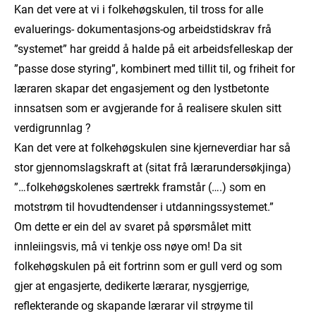
Kan det vere at vi i folkehøgskulen, til tross for alle
evaluerings- dokumentasjons-og arbeidstidskrav frå
”systemet” har greidd å halde på eit arbeidsfelleskap der
”passe dose styring”, kombinert med tillit til, og friheit for
læraren skapar det engasjement og den lystbetonte
innsatsen som er avgjerande for å realisere skulen sitt
verdigrunnlag ?
Kan det vere at folkehøgskulen sine kjerneverdiar har så
stor gjennomslagskraft at (sitat frå lærarundersøkjinga)
”…folkehøgskolenes særtrekk framstår (….) som en
motstrøm til hovudtendenser i utdanningssystemet.”
Om dette er ein del av svaret på spørsmålet mitt
innleiingsvis, må vi tenkje oss nøye om! Da sit
folkehøgskulen på eit fortrinn som er gull verd og som
gjer at engasjerte, dedikerte lærarar, nysgjerrige,
reflekterande og skapande lærarar vil strøyme til