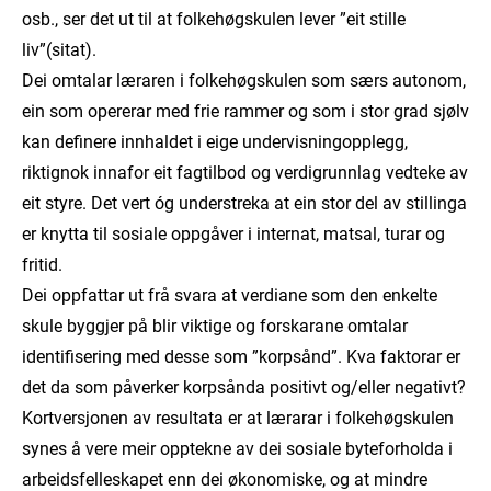
osb., ser det ut til at folkehøgskulen lever ”eit stille
liv”(sitat).
Dei omtalar læraren i folkehøgskulen som særs autonom,
ein som opererar med frie rammer og som i stor grad sjølv
kan definere innhaldet i eige undervisningopplegg,
riktignok innafor eit fagtilbod og verdigrunnlag vedteke av
eit styre. Det vert óg understreka at ein stor del av stillinga
er knytta til sosiale oppgåver i internat, matsal, turar og
fritid.
Dei oppfattar ut frå svara at verdiane som den enkelte
skule byggjer på blir viktige og forskarane omtalar
identifisering med desse som ”korpsånd”. Kva faktorar er
det da som påverker korpsånda positivt og/eller negativt?
Kortversjonen av resultata er at lærarar i folkehøgskulen
synes å vere meir opptekne av dei sosiale byteforholda i
arbeidsfelleskapet enn dei økonomiske, og at mindre