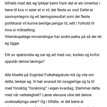
tilfreds med det,-eg tykkjer beint fram det er ein innertiar i
høve til kva vi seier at vi vil, dei fleste av oss! Dette er
sannsynlegvis óg eit læringsresultat som dei fleste
politikarar vil kunne bevilge pengar til, sett i forhold til
lova si målsetting.
Vitenskapelege innvendingar har andre peika på så dei let
eg liggje.
Eitt av spørsmåla eg sat eg att med var,- korleis og kvifor
oppstår denne læringa?
Alle tilsette på Sogndal Folkehøgskule må óg vite om
dette, tenkjer eg. Vi bør snarast bli nysgjerrige og ta til
med forsiktig ”forskning” i eigen kvardag. Stemmer dette
med vår verkelegheit? Lærer elevane våre det denne
undersøkjinga seier? Og i tilfelle,- er det berre ei