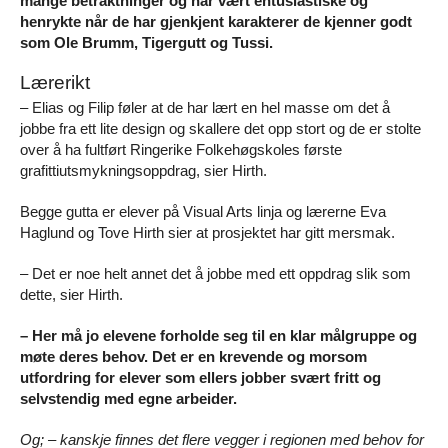
mange betraktninger og har vært entusiastiske og
henrykte når de har gjenkjent karakterer de kjenner godt
som Ole Brumm, Tigergutt og Tussi.
Lærerikt
– Elias og Filip føler at de har lært en hel masse om det å
jobbe fra ett lite design og skallere det opp stort og de er stolte
over å ha fultført Ringerike Folkehøgskoles første
grafittiutsmykningsoppdrag, sier Hirth.
Begge gutta er elever på Visual Arts linja og lærerne Eva
Haglund og Tove Hirth sier at prosjektet har gitt mersmak.
– Det er noe helt annet det å jobbe med ett oppdrag slik som
dette, sier Hirth.
– Her må jo elevene forholde seg til en klar målgruppe og
møte deres behov. Det er en krevende og morsom
utfordring for elever som ellers jobber svært fritt og
selvstendig med egne arbeider.
Og; – kanskje finnes det flere vegger i regionen med behov for