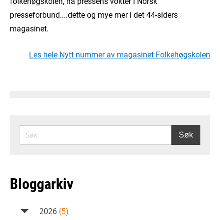
folkehøgskolen, nå pressens vokter i Norsk
presseforbund....dette og mye mer i det 44-siders
magasinet.
Les hele Nytt nummer av magasinet Folkehøgskolen
SØK
Søk
Bloggarkiv
2026
(5)