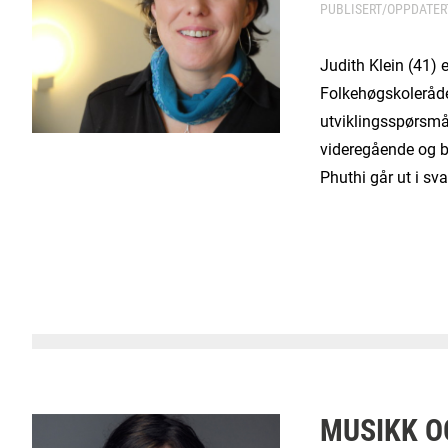
PUBLISERT/OPPDATE
Judith Klein (41) e
Folkehøgskoleråde
utviklingsspørsmå
videregående og 
Phuthi går ut i s
MUSIKK O