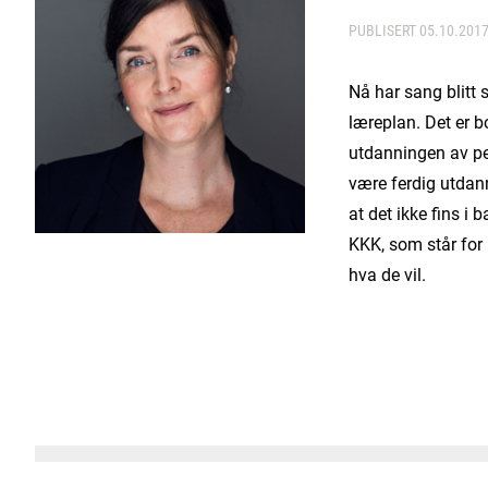
PUBLISERT
05.10.201
Nå har sang blitt s
læreplan. Det er b
utdanningen av pe
være ferdig utdan
at det ikke fins i
KKK, som står for k
hva de vil.