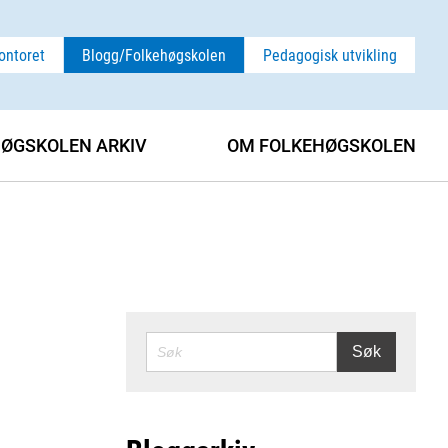
ontoret
Blogg/Folkehøgskolen
Pedagogisk utvikling
ØGSKOLEN ARKIV
OM FOLKEHØGSKOLEN
SØK
Søk