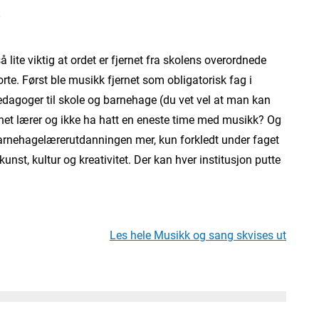
7
å lite viktig at ordet er fjernet fra skolens overordnede
orte. Først ble musikk fjernet som obligatorisk fag i
dagoger til skole og barnehage (du vet vel at man kan
net lærer og ikke ha hatt en eneste time med musikk? Og
 barnehagelærerutdanningen mer, kun forkledt under faget
unst, kultur og kreativitet. Der kan hver institusjon putte
Les hele Musikk og sang skvises ut