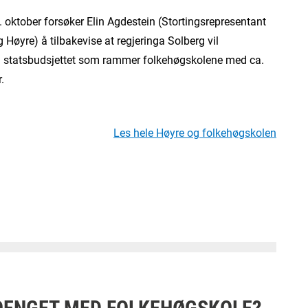
. oktober forsøker Elin Agdestein (Stortingsrepresentant
 Høyre) å tilbakevise at regjeringa Solberg vil
i statsbudsjettet som rammer folkehøgskolene med ca.
.
Les hele Høyre og folkehøgskolen
OENGET MED FOLKEHØGSKOLE?