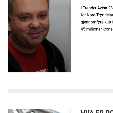
I Trønder-Avisa 23
for Nord-Trøndelag
gjennomføre kutt 
45 millioner kroner
HVA ER P