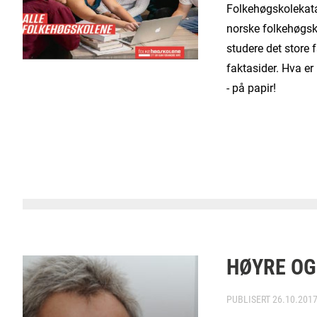
Folkehøgskolekatal
norske folkehøgsk
studere det store
faktasider. Hva er
- på papir!
HØYRE OG
PUBLISERT
26.10.201