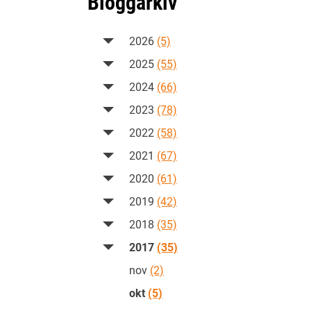
Bloggarkiv
2026
(5)
2025
(55)
2024
(66)
2023
(78)
2022
(58)
2021
(67)
2020
(61)
2019
(42)
2018
(35)
2017
(35)
nov
(2)
okt
(5)