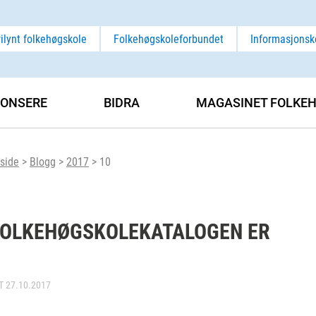
rilynt folkehøgskole
Folkehøgskoleforbundet
Informasjonsk
ONSERE
BIDRA
MAGASINET FOLKEH
side
>
Blogg
>
2017
>
10
FOLKEHØGSKOLEKATALOGEN ER
RT
27.10.2017