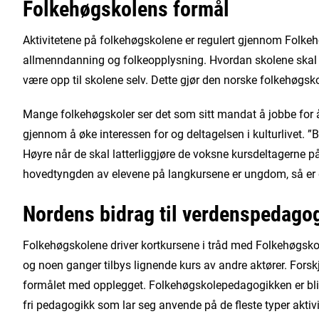
Folkehøgskolens formål
Aktivitetene på folkehøgskolene er regulert gjennom Folke
allmenndanning og folkeopplysning. Hvordan skolene skal lø
være opp til skolene selv. Dette gjør den norske folkehøgskol
Mange folkehøgskoler ser det som sitt mandat å jobbe for å 
gjennom å øke interessen for og deltagelsen i kulturlivet. ”B
Høyre når de skal latterliggjøre de voksne kursdeltagerne 
hovedtyngden av elevene på langkursene er ungdom, så er d
Nordens bidrag til verdenspedago
Folkehøgskolene driver kortkursene i tråd med Folkehøgskol
og noen ganger tilbys lignende kurs av andre aktører. Fors
formålet med opplegget. Folkehøgskolepedagogikken er blitt
fri pedagogikk som lar seg anvende på de fleste typer aktiv