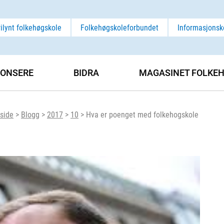
rilynt folkehøgskole
Folkehøgskoleforbundet
Informasjonsk
ONSERE
BIDRA
MAGASINET FOLKEH
side
>
Blogg
>
2017
>
10
>
Hva er poenget med folkehogskole