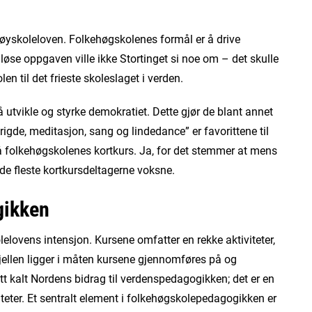
høyskoleloven. Folkehøgskolenes formål er å drive
se oppgaven ville ikke Stortinget si noe om – det skulle
en til det frieste skoleslaget i verden.
utvikle og styrke demokratiet. Dette gjør de blant annet
rigde, meditasjon, sang og lindedance” er favorittene til
på folkehøgskolenes kortkurs. Ja, for det stemmer at mens
e fleste kortkursdeltagerne voksne.
gikken
elovens intensjon. Kursene omfatter en rekke aktiviteter,
kjellen ligger i måten kursene gjennomføres på og
 kalt Nordens bidrag til verdenspedagogikken; det er en
iteter. Et sentralt element i folkehøgskolepedagogikken er