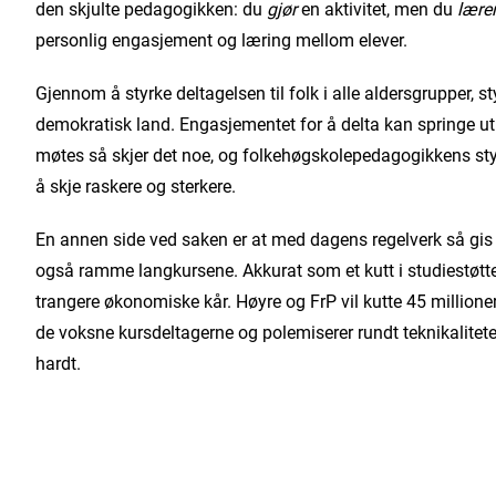
den skjulte pedagogikken: du
gjør
en aktivitet, men du
lære
personlig engasjement og læring mellom elever.
Gjennom å styrke deltagelsen til folk i alle aldersgrupper, st
demokratisk land. Engasjementet for å delta kan springe ut 
møtes så skjer det noe, og folkehøgskolepedagogikkens styrk
å skje raskere og sterkere.
En annen side ved saken er at med dagens regelverk så gis det
også ramme langkursene. Akkurat som et kutt i studiestøtten
trangere økonomiske kår. Høyre og FrP vil kutte 45 millioner
de voksne kursdeltagerne og polemiserer rundt teknikalitet
hardt.