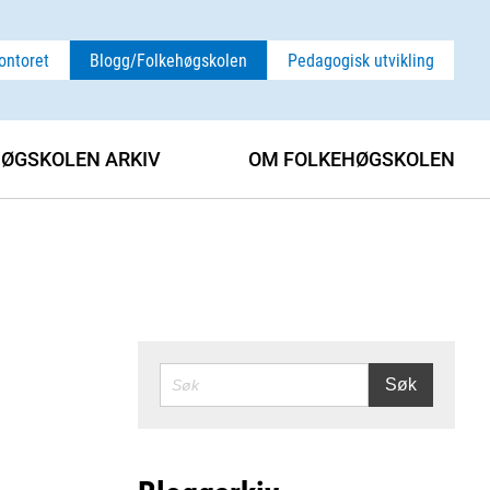
ontoret
Blogg/Folkehøgskolen
Pedagogisk utvikling
ØGSKOLEN ARKIV
OM FOLKEHØGSKOLEN
SØK
Søk