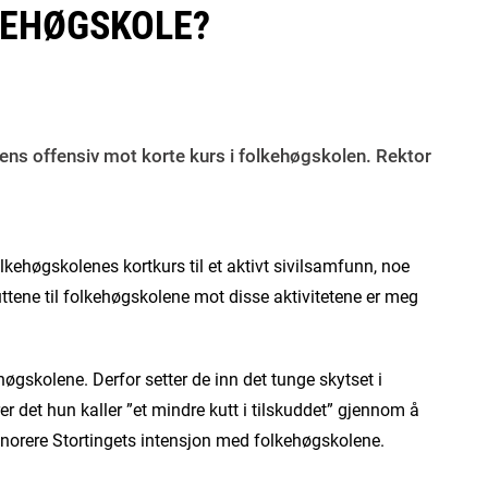
KEHØGSKOLE?
ngens offensiv mot korte kurs i folkehøgskolen. Rektor
olkehøgskolenes kortkurs til et aktivt sivilsamfunn, noe
uttene til folkehøgskolene mot disse aktivitetene er meg
høgskolene. Derfor setter de inn det tunge skytset i
 det hun kaller ”et mindre kutt i tilskuddet” gjennom å
ignorere Stortingets intensjon med folkehøgskolene.