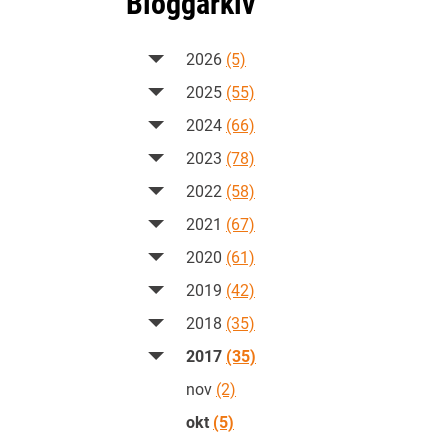
Bloggarkiv
2026
(5)
2025
(55)
2024
(66)
2023
(78)
2022
(58)
2021
(67)
2020
(61)
2019
(42)
2018
(35)
2017
(35)
nov
(2)
okt
(5)