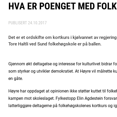
HVA ER POENGET MED FOL
PUBLISERT
24.10.2017
Det er et ordskifte om kortkurs i kjølvannet av regjeri
Tore Haltli ved Sund folkehøgskole er på ballen.
Gjennom økt deltagelse og interesse for kulturlivet bidrar f
som styrker og utvikler demokratiet. At Høyre vil målrette k
en gåte.
Høyre har oppdaget at opinionen ikke støtter kuttet til folke
kampen mot skoleslaget. Fylkestopp Elin Agdestein forsvarer
latterliggjøre deltagerne på folkehøgskolenes kortkurs og 