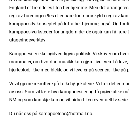
England er fremdeles liten her hjemme. Men det arrangeres 
regi av foreningen !les eller bare for moroskyld i regi av k
kamppoesitv-konseptet på lufta her hjemme, også. Og fordi v
kamppoesiverksteder for ungdom der de også kan få lære å 
utageringeverktøy.
Kamppoesi er ikke nødvendigvis politisk. Vi skriver om hvor
mamma er, om hvordan musikk kan gjøre livet verdt å leve, 
hjerteblod, ikke med blekk, og vi leverer på scenen, ikke på p
Vi vil gjerne rekruttere på folkehøgskolene. Vi tror det er m
av oss. Som vil lære hva kamppoesi er og få prøve ulike måte
NM og som kanskje kan og vil bidra til en eventuell tv-serie
Du når oss på kamppoetene@hotmail.no.