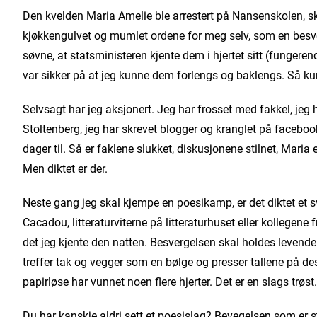
Den kvelden Maria Amelie ble arrestert på Nansenskolen, skr
kjøkkengulvet og mumlet ordene for meg selv, som en besverge
søvne, at statsministeren kjente dem i hjertet sitt (fungeren
var sikker på at jeg kunne dem forlengs og baklengs. Så ku
Selvsagt har jeg aksjonert. Jeg har frosset med fakkel, jeg h
Stoltenberg, jeg har skrevet blogger og kranglet på facebook
dager til. Så er faklene slukket, diskusjonene stilnet, Maria 
Men diktet er der.
Neste gang jeg skal kjempe en poesikamp, er det diktet et s
Cacadou, litteraturviterne på litteraturhuset eller kollegene 
det jeg kjente den natten. Besvergelsen skal holdes levende. 
treffer tak og vegger som en bølge og presser tallene på d
papirløse har vunnet noen flere hjerter. Det er en slags trøst.
Du har kanskje aldri sett et poesislag? Bevegelsen som er st