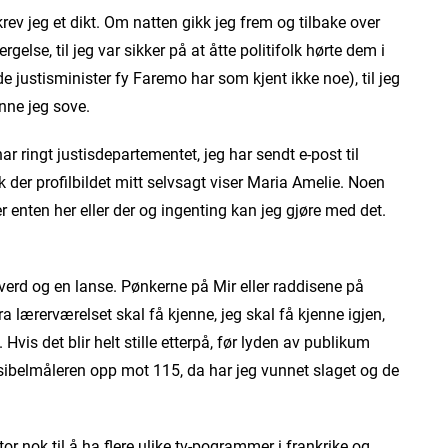
ev jeg et dikt. Om natten gikk jeg frem og tilbake over
lse, til jeg var sikker på at åtte politifolk hørte dem i
de justisminister fy Faremo har som kjent ikke noe), til jeg
nne jeg sove.
ar ringt justisdepartementet, jeg har sendt e-post til
 der profilbildet mitt selvsagt viser Maria Amelie. Noen
er enten her eller der og ingenting kan jeg gjøre med det.
verd og en lanse. Pønkerne på Mir eller raddisene på
fra lærerværelset skal få kjenne, jeg skal få kjenne igjen,
Hvis det blir helt stille etterpå, før lyden av publikum
esibelmåleren opp mot 115, da har jeg vunnet slaget og de
or nok til å ha flere ulike tv-pogrammer i frankrike og