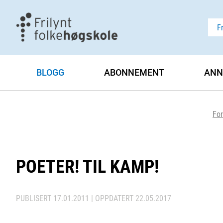
F
BLOGG
ABONNEMENT
ANN
For
POETER! TIL KAMP!
PUBLISERT
17.01.2011
| OPPDATERT
22.05.2017