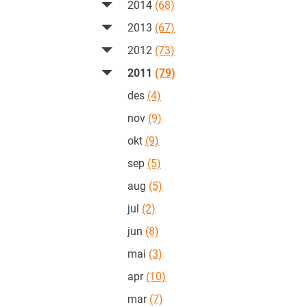
2014
(68)
2013
(67)
2012
(73)
2011
(79)
des
(4)
nov
(9)
okt
(9)
sep
(5)
aug
(5)
jul
(2)
jun
(8)
mai
(3)
apr
(10)
mar
(7)