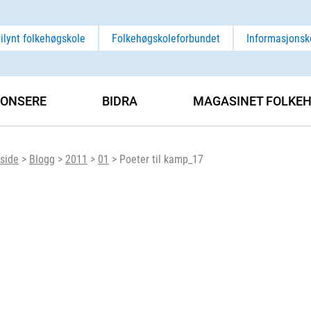
rilynt folkehøgskole
Folkehøgskoleforbundet
Informasjonsk
ONSERE
BIDRA
MAGASINET FOLKEH
side
>
Blogg
>
2011
>
01
>
Poeter til kamp_17