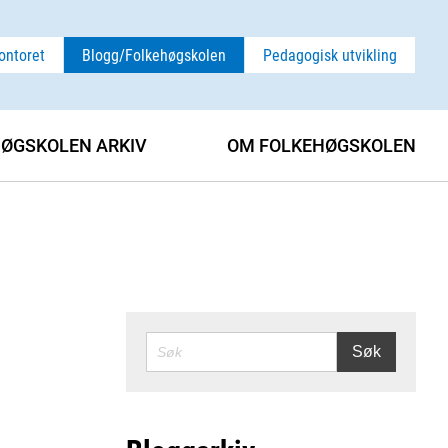
ontoret
Blogg/Folkehøgskolen
Pedagogisk utvikling
ØGSKOLEN ARKIV
OM FOLKEHØGSKOLEN
SØK
Søk