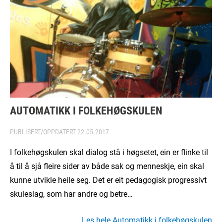
AUTOMATIKK I FOLKEHØGSKULEN
PUBLISERT/OPPDATERT
22.05.2017
I folkehøgskulen skal dialog stå i høgsetet, ein er flinke til
å til å sjå fleire sider av både sak og menneskje, ein skal
kunne utvikle heile seg. Det er eit pedagogisk progressivt
skuleslag, som har andre og betre…
Les hele Automatikk i folkehøgskulen