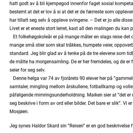
hatt godt av å bli kjempegod innenfor faget sosial kompetanse
bestemt at det er lov å si at det er de færreste som opplever
har tillatt seg selv å oppleve svingene. – Det er jo alle di
Livet er et eneste stort lerret, kast all den malingen du kan p
Et folkehøgskoleår er på mange måter en slags reise det ogs
mange små stier som skal tråkkes, humpete veier, oppover
standard. Jeg blir glad av å tenke på de tre elevene som tidl
de måtte ha morgensamling. De er her fremdeles, og de er 
seier for seg selv.
Denne helga var 74 av fjorårets 90 elever her på ”gammele
samtaler, mingling mellom årskullene, fotballkamp og vo
påfølgende mimringsunderholdning. Maiken sier at ”det er n
seg beskrive i form av ord eller bilder. Det bare er slik”. Vi
Mosjøen.
Jeg synes Haldor Skard sin ”Reisen” er en god beskrivelse f