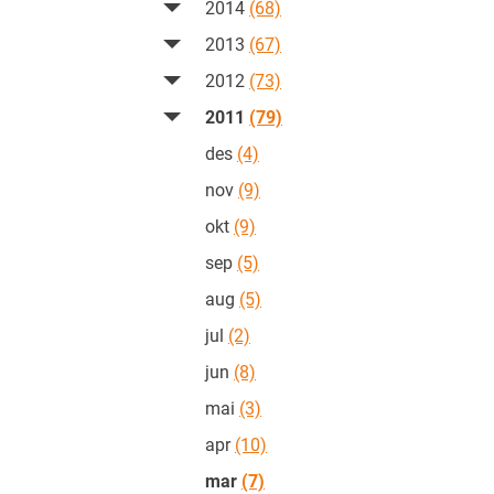
2014
(68)
2013
(67)
2012
(73)
2011
(79)
des
(4)
nov
(9)
okt
(9)
sep
(5)
aug
(5)
jul
(2)
jun
(8)
mai
(3)
apr
(10)
mar
(7)