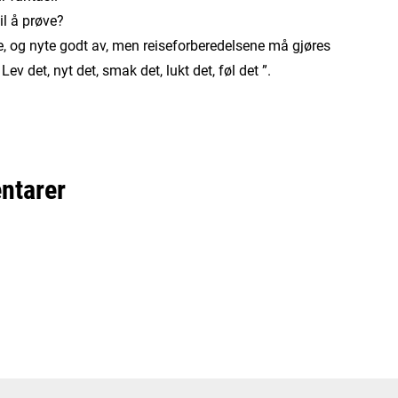
il å prøve?
, og nyte godt av, men reiseforberedelsene må gjøres
v det, nyt det, smak det, lukt det, føl det ”.
ntarer