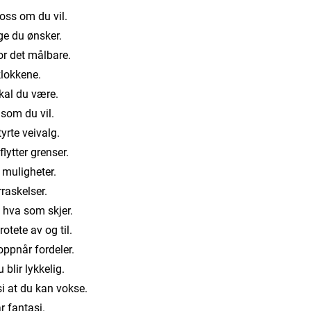
oss om du vil.
ge du ønsker.
or det målbare.
klokkene.
al du være.
 som du vil.
yrte veivalg.
lytter grenser.
 muligheter.
rraskelser.
 hva som skjer.
rotete av og til.
oppnår fordeler.
blir lykkelig.
si at du kan vokse.
år fantasi.