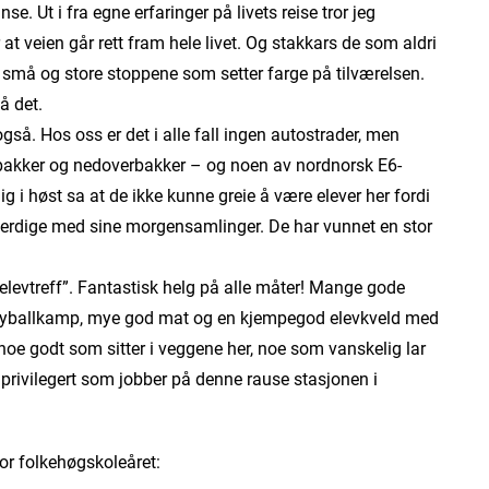
. Ut i fra egne erfaringer på livets reise tror jeg
 at veien går rett fram hele livet. Og stakkars de som aldri
sse små og store stoppene som setter farge på tilværelsen.
å det.
å. Hos oss er det i alle fall ingen autostrader, men
bakker og nedoverbakker – og noen av nordnorsk E6-
ig i høst sa at de ikke kunne greie å være elever her fordi
ferdige med sine morgensamlinger. De har vunnet en stor
levtreff”. Fantastisk helg på alle måter! Mange gode
lleyballkamp, mye god mat og en kjempegod elevkveld med
oe godt som sitter i veggene her, noe som vanskelig lar
 er privilegert som jobber på denne rause stasjonen i
or folkehøgskoleåret: