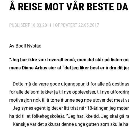
Å REISE MOT VÅR BESTE D
PUBLISERT
16.03.2011
| OPPDATERT
22.05.2017
Av Bodil Nystad
”Jeg har ikke vært overalt ennå, men det står på listen mi
mens Diane Arbus sier at ”det jeg liker best er å dra dit jeg
Dette må da være gode utgangspunkt for alle på destinasjo
for alle de som takker ja til nye opplevelser, til nye utfordrin
motivasjon nok til å tørre å unne seg noe utover det mest v
Jeg synes egentlig det er litt trist når 18-åringen jeg mø
ha tid til et folkehøgskoleår. ”Jeg har ikke tid. Jeg skal gå 
Kanskje var det akkurat denne unge gutten som skulle ha ti