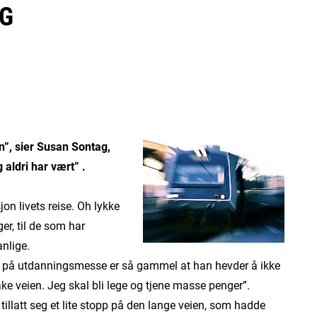
AG
n”, sier Susan Sontag,
 aldri har vært” .
n livets reise. Oh lykke
ger, til de som har
anlige.
ter på utdanningsmesse er så gammel at han hevder å ikke
rake veien. Jeg skal bli lege og tjene masse penger”.
llatt seg et lite stopp på den lange veien, som hadde