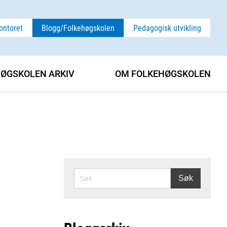
ontoret
Blogg/Folkehøgskolen
Pedagogisk utvikling
ØGSKOLEN ARKIV
OM FOLKEHØGSKOLEN
SØK
Søk