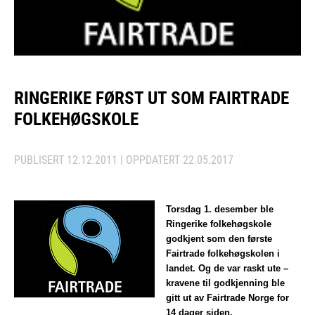
RINGERIKE FØRST UT SOM FAIRTRADE
FOLKEHØGSKOLE
PUBLISERT
12.12.2011
| OPPDATERT
22.05.2017
Torsdag 1. desember ble
Ringerike folkehøgskole
godkjent som den første
Fairtrade folkehøgskolen i
landet. Og de var raskt ute –
kravene til godkjenning ble
gitt ut av Fairtrade Norge for
14 dager siden.