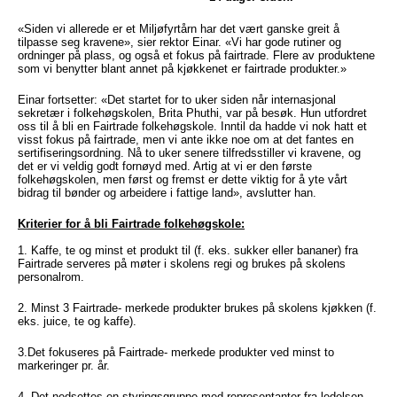
«Siden vi allerede er et Miljøfyrtårn har det vært ganske greit å
tilpasse seg kravene», sier rektor Einar. «Vi har gode rutiner og
ordninger på plass, og også et fokus på fairtrade. Flere av produktene
som vi benytter blant annet på kjøkkenet er fairtrade produkter.»
Einar fortsetter: «Det startet for to uker siden når internasjonal
sekretær i folkehøgskolen, Brita Phuthi, var på besøk. Hun utfordret
oss til å bli en Fairtrade folkehøgskole. Inntil da hadde vi nok hatt et
visst fokus på fairtrade, men vi ante ikke noe om at det fantes en
sertifiseringsordning. Nå to uker senere tilfredsstiller vi kravene, og
det er vi veldig godt fornøyd med. Artig at vi er den første
folkehøgskolen, men først og fremst er dette viktig for å yte vårt
bidrag til bønder og arbeidere i fattige land», avslutter han.
Kriterier for å bli Fairtrade folkehøgskole:
1. Kaffe, te og minst et produkt til (f. eks. sukker eller bananer) fra
Fairtrade serveres på møter i skolens regi og brukes på skolens
personalrom.
2. Minst 3 Fairtrade- merkede produkter brukes på skolens kjøkken (f.
eks. juice, te og kaffe).
3.Det fokuseres på Fairtrade- merkede produkter ved minst to
markeringer pr. år.
4. Det nedsettes en styringsgruppe med representanter fra ledelsen,