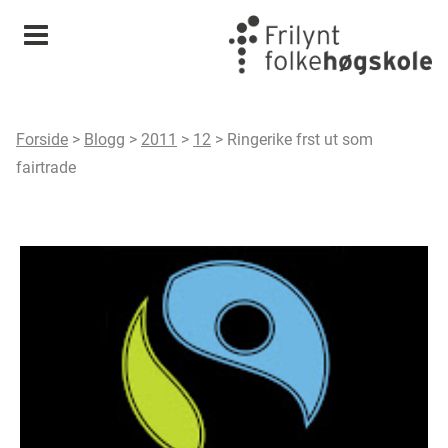
Meny
Forside
>
Blogg
>
2011
>
12
>
Ringerike frst ut som
fairtrade