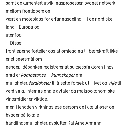
samt dokumentert utviklingsprosesser, bygget nettverk
mellom frontløpere og
vært en møteplass for erfaringsdeling – i de nordiske
land, i Europa og
utenfor.
– Disse
frontløperne forteller oss at omlegging til bærekraft ikke
er et spørsmål om
penger. Idébanken registrerer at suksessfaktoren i høy
grad er
kompetanse
–
kunnskaper
om
muligheter,
ferdigheter
til å sette forsøk ut i livet og
vilje
til
verdivalg. Internasjonale avtaler og makroøkonomiske
virkemidler er viktige,
men i lengden virkningsløse dersom de ikke utløser og
bygger på lokale
handlingsmuligheter, avslutter Kai Arne Armann.