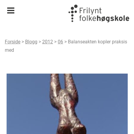
Meny
Forside
>
Blogg
>
2012
>
06
>
Balanseakten kopler praksis
med