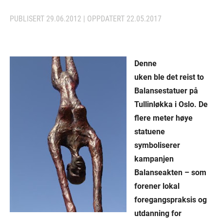
PUBLISERT
29.06.2012
| OPPDATERT
22.05.2017
Denne
uken ble det reist to
Balansestatuer på
Tullinløkka i Oslo. De
flere meter høye
statuene
symboliserer
kampanjen
Balanseakten – som
forener lokal
foregangspraksis og
utdanning for