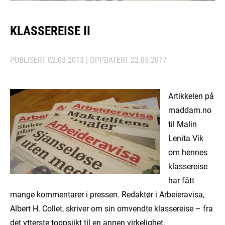
KLASSEREISE II
PUBLISERT
02.03.2013
| OPPDATERT
22.05.2017
Artikkelen på
maddam.no
til Malin
Lenita Vik
om hennes
klassereise
har fått
mange kommentarer i pressen. Redaktør i Arbeieravisa,
Albert H. Collet, skriver om sin omvendte klassereise – fra
det ytterste toppsjikt til en annen virkelighet.