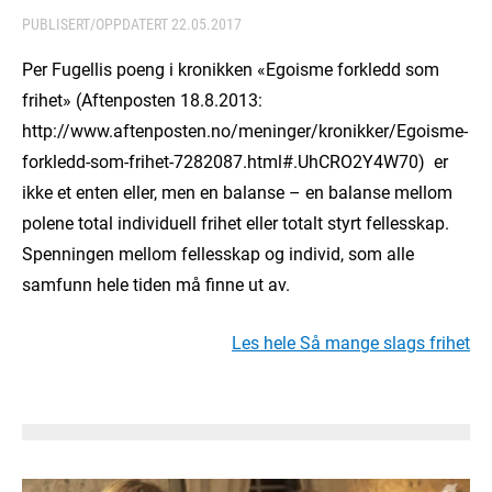
PUBLISERT/OPPDATERT
22.05.2017
Per Fugellis poeng i kronikken «Egoisme forkledd som
frihet» (Aftenposten 18.8.2013:
http://www.aftenposten.no/meninger/kronikker/Egoisme-
forkledd-som-frihet-7282087.html#.UhCRO2Y4W70) er
ikke et enten eller, men en balanse – en balanse mellom
polene total individuell frihet eller totalt styrt fellesskap.
Spenningen mellom fellesskap og individ, som alle
samfunn hele tiden må finne ut av.
Les hele Så mange slags frihet