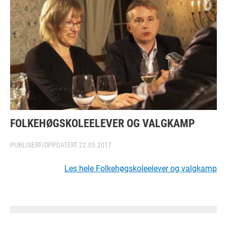
FOLKEHØGSKOLEELEVER OG VALGKAMP
PUBLISERT/OPPDATERT
22.05.2017
Les hele Folkehøgskoleelever og valgkamp