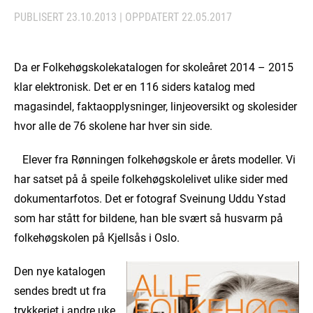
PUBLISERT
23.10.2013
| OPPDATERT
22.05.2017
Da er Folkehøgskolekatalogen for skoleåret 2014 – 2015
klar elektronisk. Det er en 116 siders katalog med
magasindel, faktaopplysninger, linjeoversikt og skolesider
hvor alle de 76 skolene har hver sin side.
Elever fra Rønningen folkehøgskole er årets modeller. Vi
har satset på å speile folkehøgskolelivet ulike sider med
dokumentarfotos. Det er fotograf Sveinung Uddu Ystad
som har stått for bildene, han ble svært så husvarm på
folkehøgskolen på Kjellsås i Oslo.
Den nye katalogen
sendes bredt ut fra
trykkeriet i andre uke