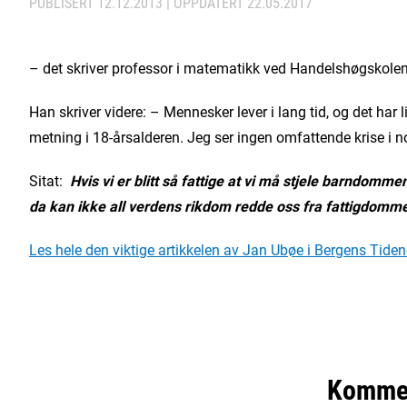
PUBLISERT
12.12.2013
| OPPDATERT
22.05.2017
– det skriver professor i matematikk ved Handelshøgskolen 
Han skriver videre: – Mennesker lever i lang tid, og det har l
metning i 18-årsalderen. Jeg ser ingen omfattende krise i no
Sitat:
Hvis vi er blitt så fattige at vi må stjele barndomme
da kan ikke all verdens rikdom redde oss fra fattigdomm
Les hele den viktige artikkelen av Jan Ubøe i Bergens Tide
Komme