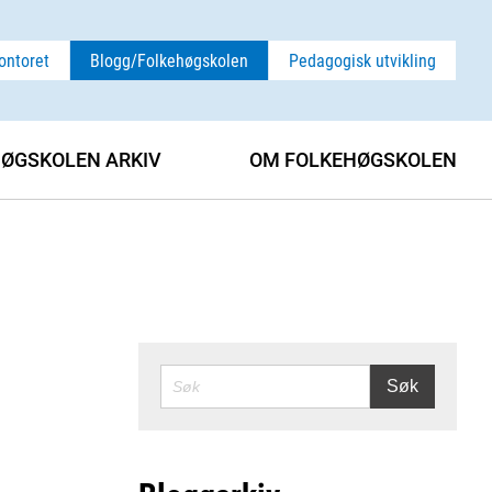
ontoret
Blogg/Folkehøgskolen
Pedagogisk utvikling
ØGSKOLEN ARKIV
OM FOLKEHØGSKOLEN
SØK
Søk