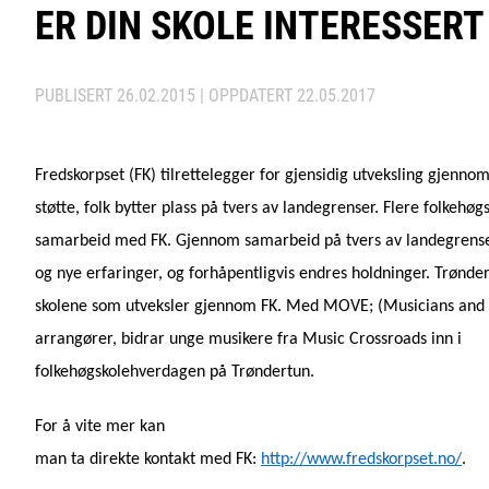
ER DIN SKOLE INTERESSERT
PUBLISERT
26.02.2015
| OPPDATERT
22.05.2017
Fredskorpset (FK) tilrettelegger for gjensidig utveksling gjenn
støtte, folk bytter plass på tvers av landegrenser. Flere folkehøg
samarbeid med FK. Gjennom samarbeid på tvers av landegrense
og nye erfaringer, og forhåpentligvis endres holdninger. Trønde
skolene som utveksler gjennom FK. Med MOVE; (Musicians and 
arrangører, bidrar unge musikere fra Music Crossroads inn i
folkehøgskolehverdagen på Trøndertun.
For å vite mer kan
man ta direkte kontakt med FK:
http://www.fredskorpset.no/
.