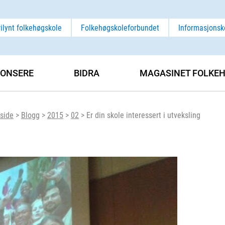
rilynt folkehøgskole
Folkehøgskoleforbundet
Informasjonsk
ONSERE
BIDRA
MAGASINET FOLKEH
side
>
Blogg
>
2015
>
02
>
Er din skole interessert i utveksling