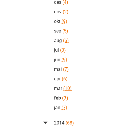
des
(4)
nov
(2)
okt
(9)
sep
(5)
aug
(6)
jul
(3)
jun
(9)
mai
(7)
apr
(6)
mar
(10)
feb
(7)
jan
(7)
2014
(68)