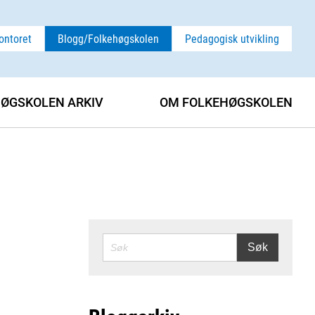
ontoret
Blogg/Folkehøgskolen
Pedagogisk utvikling
ØGSKOLEN ARKIV
OM FOLKEHØGSKOLEN
SØK
Søk