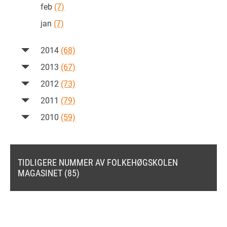
feb
(7)
jan
(7)
2014
(68)
2013
(67)
2012
(73)
2011
(79)
2010
(59)
TIDLIGERE NUMMER AV FOLKEHØGSKOLEN
MAGASINET (85)