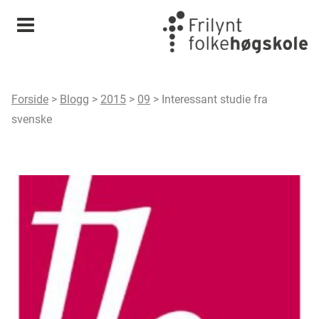
Meny
Forside
>
Blogg
>
2015
>
09
>
Interessant studie fra
svenske