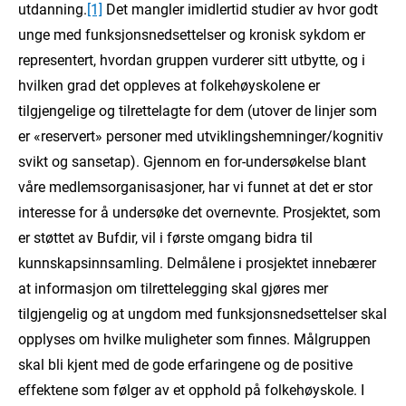
utdanning.
[1]
Det mangler imidlertid studier av hvor godt
unge med funksjonsnedsettelser og kronisk sykdom er
representert, hvordan gruppen vurderer sitt utbytte, og i
hvilken grad det oppleves at folkehøyskolene er
tilgjengelige og tilrettelagte for dem (utover de linjer som
er «reservert» personer med utviklingshemninger/kognitiv
svikt og sansetap). Gjennom en for-undersøkelse blant
våre medlemsorganisasjoner, har vi funnet at det er stor
interesse for å undersøke det overnevnte. Prosjektet, som
er støttet av Bufdir, vil i første omgang bidra til
kunnskapsinnsamling. Delmålene i prosjektet innebærer
at informasjon om tilrettelegging skal gjøres mer
tilgjengelig og at ungdom med funksjonsnedsettelser skal
opplyses om hvilke muligheter som finnes. Målgruppen
skal bli kjent med de gode erfaringene og de positive
effektene som følger av et opphold på folkehøyskole. I