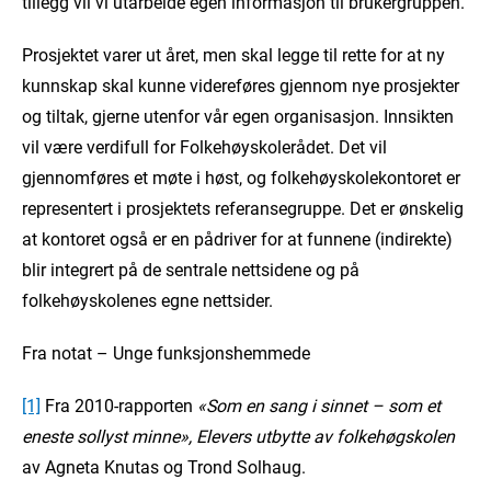
tillegg vil vi utarbeide egen informasjon til brukergruppen.
Prosjektet varer ut året, men skal legge til rette for at ny
kunnskap skal kunne videreføres gjennom nye prosjekter
og tiltak, gjerne utenfor vår egen organisasjon. Innsikten
vil være verdifull for Folkehøyskolerådet. Det vil
gjennomføres et møte i høst, og folkehøyskolekontoret er
representert i prosjektets referansegruppe. Det er ønskelig
at kontoret også er en pådriver for at funnene (indirekte)
blir integrert på de sentrale nettsidene og på
folkehøyskolenes egne nettsider.
Fra notat – Unge funksjonshemmede
[1]
Fra 2010-rapporten
«Som en sang i sinnet – som et
eneste sollyst minne», Elevers utbytte av folkehøgskolen
av Agneta Knutas og Trond Solhaug.