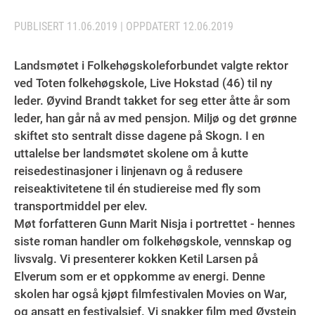
PUBLISERT
11.06.2019
| OPPDATERT
12.06.2019
Landsmøtet i Folkehøgskoleforbundet valgte rektor
ved Toten folkehøgskole, Live Hokstad (46) til ny
leder. Øyvind Brandt takket for seg etter åtte år som
leder, han går nå av med pensjon. Miljø og det grønne
skiftet sto sentralt disse dagene på Skogn. I en
uttalelse ber landsmøtet skolene om å kutte
reisedestinasjoner i linjenavn og å redusere
reiseaktivitetene til én studiereise med fly som
transportmiddel per elev.
Møt forfatteren Gunn Marit Nisja i portrettet - hennes
siste roman handler om folkehøgskole, vennskap og
livsvalg. Vi presenterer kokken Ketil Larsen på
Elverum som er et oppkomme av energi. Denne
skolen har også kjøpt filmfestivalen Movies on War,
og ansatt en festivalsjef. Vi snakker film med Øystein