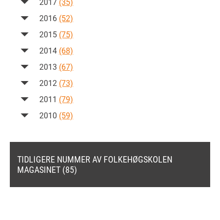
2017
(35)
2016
(52)
2015
(75)
2014
(68)
2013
(67)
2012
(73)
2011
(79)
2010
(59)
TIDLIGERE NUMMER AV FOLKEHØGSKOLEN
MAGASINET (85)