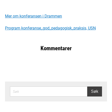
Mer om konferansen i Drammen
Program konferanse_god_pedagogisk_praksis, USN
Kommentarer
SØK
Søk