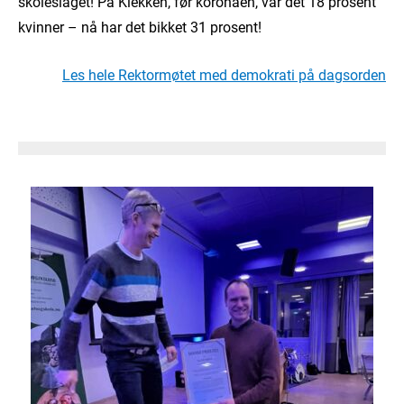
skoleslaget! På Klekken, før koronaen, var det 18 prosent
kvinner – nå har det bikket 31 prosent!
Les hele Rektormøtet med demokrati på dagsorden