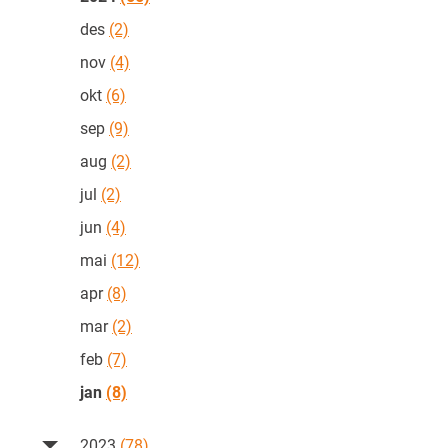
des
(2)
nov
(4)
okt
(6)
sep
(9)
aug
(2)
jul
(2)
jun
(4)
mai
(12)
apr
(8)
mar
(2)
feb
(7)
jan
(8)
2023
(78)