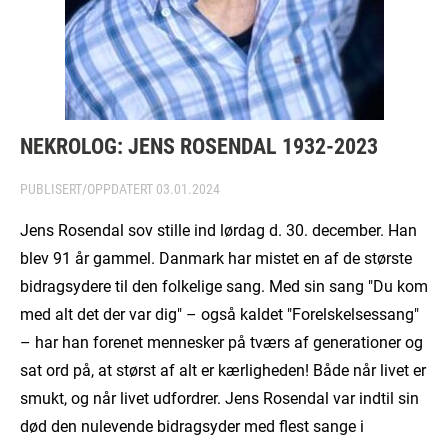
NEKROLOG: JENS ROSENDAL 1932-2023
PUBLISERT/OPPDATERT
03.01.2024
Jens Rosendal sov stille ind lørdag d. 30. december. Han
blev 91 år gammel. Danmark har mistet en af de største
bidragsydere til den folkelige sang. Med sin sang "Du kom
med alt det der var dig" – også kaldet "Forelskelsessang"
– har han forenet mennesker på tværs af generationer og
sat ord på, at størst af alt er kærligheden! Både når livet er
smukt, og når livet udfordrer. Jens Rosendal var indtil sin
død den nulevende bidragsyder med flest sange i