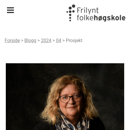
Meny
Forside
>
Blogg
>
2024
>
04
>
Prosjekt