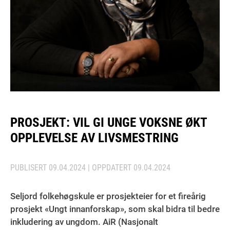
PROSJEKT: VIL GI UNGE VOKSNE ØKT
OPPLEVELSE AV LIVSMESTRING
PUBLISERT
09.04.2024
| OPPDATERT
09.04.2024
Seljord folkehøgskule er prosjekteier for et fireårig
prosjekt «Ungt innanforskap», som skal bidra til bedre
inkludering av ungdom. AiR (Nasjonalt