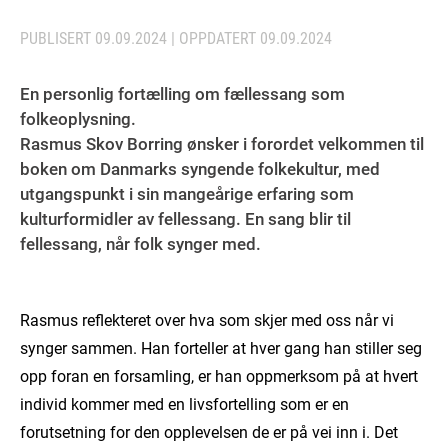
PUBLISERT
09.09.2024
| OPPDATERT
09.09.2024
En personlig fortælling om fællessang som
folkeoplysning.
Rasmus Skov Borring ønsker i forordet velkommen til
boken om Danmarks syngende folkekultur, med
utgangspunkt i sin mangeårige erfaring som
kulturformidler av fellessang. En sang blir til
fellessang, når folk synger med.
Rasmus reflekteret over hva som skjer med oss når vi
synger sammen. Han forteller at hver gang han stiller seg
opp foran en forsamling, er han oppmerksom på at hvert
individ kommer med en livsfortelling som er en
forutsetning for den opplevelsen de er på vei inn i. Det