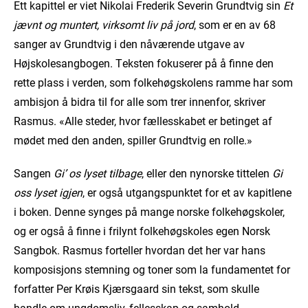
Ett kapittel er viet Nikolai Frederik Severin Grundtvig sin
Et
jævnt og muntert, virksomt liv på jord
, som er en av 68
sanger av Grundtvig i den nåværende utgave av
Højskolesangbogen. Teksten fokuserer på å finne den
rette plass i verden, som folkehøgskolens ramme har som
ambisjon å bidra til for alle som trer innenfor, skriver
Rasmus. «Alle steder, hvor fællesskabet er betinget af
mødet med den anden, spiller Grundtvig en rolle.»
Sangen
Gi’ os lyset tilbage
, eller den nynorske tittelen
Gi
oss lyset igjen
, er også utgangspunktet for et av kapitlene
i boken. Denne synges på mange norske folkehøgskoler,
og er også å finne i frilynt folkehøgskoles egen Norsk
Sangbok. Rasmus forteller hvordan det her var hans
komposisjons stemning og toner som la fundamentet for
forfatter Per Krøis Kjærsgaard sin tekst, som skulle
handle om ungdomsliv, fellesskap og samhold.