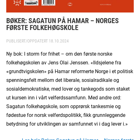
BØKER: SAGATUN PÅ HAMAR – NORGES
FØRSTE FOLKEHØGSKOLE
PUBLISERT/OPPDATERT
18.10.2024
Ny bok: I storm for frihet – om den første norske
folkehøgskolen av Jens Olai Jenssen. «Ildsjelene fra
«grundtvigskolen» på Hamar reformerte Norge i et politisk
spenningsfelt mellom det liberale, sosialradikale og
sosialdemokratiske, med lover og tankegods som staket
ut kursen inn i vårt velferdssamfunn. Med andre ord:
Sagatun folkehøgskole, som opprørsk tankesmie og
fødestue for norsk velferdspolitikk, fikk grunnleggende
betydning for utviklingen av samfunnet vi i dag lever i.»