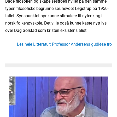
Både filosofien og skapelsestroen hviler på den samme
typen filosofiske begrunnelser, hevdet Løgstrup på 1950-
tallet. Synspunktet bør kunne stimulere til nytenking i
norsk folkehøyskole. Det ville også kunne kaste nytt lys
over Dag Solstad som kristen eksistensialist.
Les hele Litteratur: Professor Andersens gudløse tro