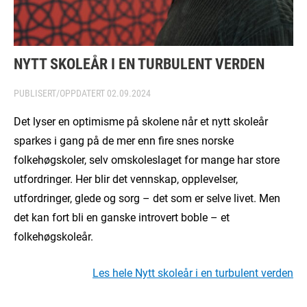
NYTT SKOLEÅR I EN TURBULENT VERDEN
PUBLISERT/OPPDATERT
02.09.2024
Det lyser en optimisme på skolene når et nytt skoleår
sparkes i gang på de mer enn fire snes norske
folkehøgskoler, selv omskoleslaget for mange har store
utfordringer. Her blir det vennskap, opplevelser,
utfordringer, glede og sorg – det som er selve livet. Men
det kan fort bli en ganske introvert boble – et
folkehøgskoleår.
Les hele Nytt skoleår i en turbulent verden