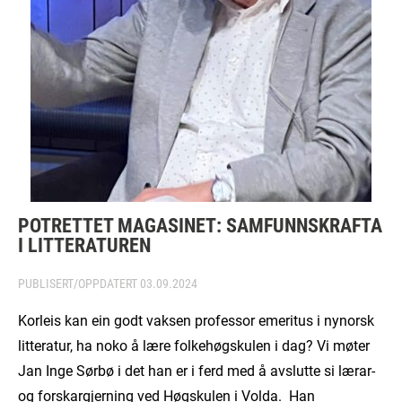
POTRETTET MAGASINET: SAMFUNNSKRAFTA
I LITTERATUREN
PUBLISERT/OPPDATERT
03.09.2024
Korleis kan ein godt vaksen professor emeritus i nynorsk
litteratur, ha noko å lære folkehøgskulen i dag? Vi møter
Jan Inge Sørbø i det han er i ferd med å avslutte si lærar-
og forskargjerning ved Høgskulen i Volda. Han