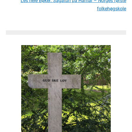
Les hele Bøker: Sagatun på Hamar – Norges første
folkehøgskole