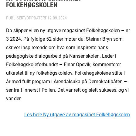
FOLKEHØGSKOLEN
PUBLISERT/OPPDATERT
12.09.2024
Da slipper vi en ny utgave magasinet Folkehøgskolen – nr
3 2024. På fyldige 52 sider møter du: Steinar Bryn som
skriver inspirerende om hva som inspirerte hans
pedagogiske dialogarbeid på Nansenskolen. Leder i
Folkehøgskoleforbundet – Einar Opsvik, kommenterer
utkastet til ny folkehøgskolelov. Folkehøgskolene stilte i
år med fullt program i Arendalsuka på Demokratibåten –
sentralt innerst i Pollen. Det var rett og slett suksess, og vi
var der.
Les hele Ny utgave av magasinet Folkehøgskolen