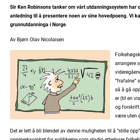
Sir Ken Robinsons tanker om vårt utdanningssystem har o
anledning til å presentere noen av sine hovedpoeng. Vi k
grunnutdanninga i Norge
.
Av Bjørn Olav Nicolaisen
Folkehøgsko
arrangere 
videregåend
”frafalne” 
så å gå opp
er (til en v
og forskrif
være uten
Det er lett å bli blendet av denne muligheten til å ”stille opp
oppmerksomhet fra politikerne som stadig etterlyser folke