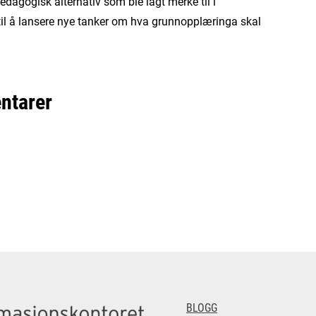
edagogisk alternativ som ble lagt merke til i
til å lansere nye tanker om hva grunnopplæringa skal
ntarer
BLOGG