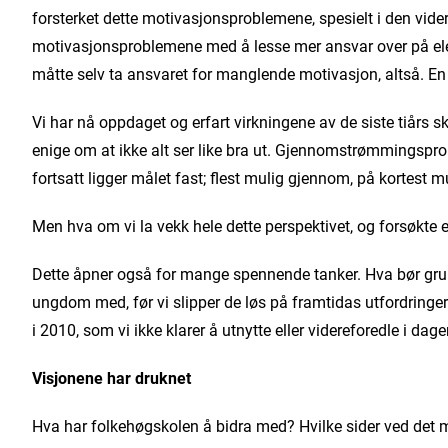
forsterket dette motivasjonsproblemene, spesielt i den vi
motivasjonsproblemene med å lesse mer ansvar over på elev
måtte selv ta ansvaret for manglende motivasjon, altså. En
Vi har nå oppdaget og erfart virkningene av de siste tiårs s
enige om at ikke alt ser like bra ut. Gjennomstrømmingspro
fortsatt ligger målet fast; flest mulig gjennom, på kortest mu
Men hva om vi la vekk hele dette perspektivet, og forsøkte
Dette åpner også for mange spennende tanker. Hva bør grun
ungdom med, før vi slipper de løs på framtidas utfordringer?
i 2010, som vi ikke klarer å utnytte eller videreforedle i dag
Visjonene har druknet
Hva har folkehøgskolen å bidra med? Hvilke sider ved det mo