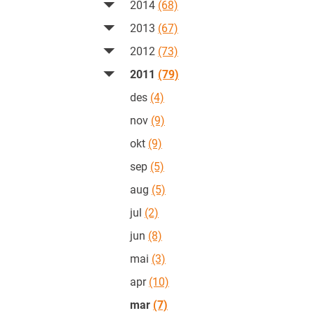
2014
(68)
2013
(67)
2012
(73)
2011
(79)
des
(4)
nov
(9)
okt
(9)
sep
(5)
aug
(5)
jul
(2)
jun
(8)
mai
(3)
apr
(10)
mar
(7)