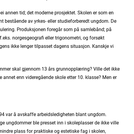
ei annen tid; det moderne prosjektet. Skolen er som en
ent bestående av yrkes- eller studieforberedt ungdom. De
sirkulering. Produksjonen foregår som på samlebånd; på
f.eks. norgesgeografi eller trigonometri, og forsøkt
gens ikke lenger tilpasset dagens situasjon. Kanskje vi
ommer skal gjennom 13 års grunnopplæring? Ville det ikke
annet enn videregående skole etter 10. klasse? Men er
 ’94 var å avskaffe arbeidsledigheten blant ungdom.
nge ungdommer ble presset inn i skoleplasser de ikke ville
 mindre plass for praktiske og estetiske fag i skolen,