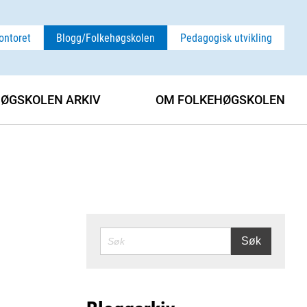
ontoret
Blogg/Folkehøgskolen
Pedagogisk utvikling
ØGSKOLEN ARKIV
OM FOLKEHØGSKOLEN
SØK
Søk