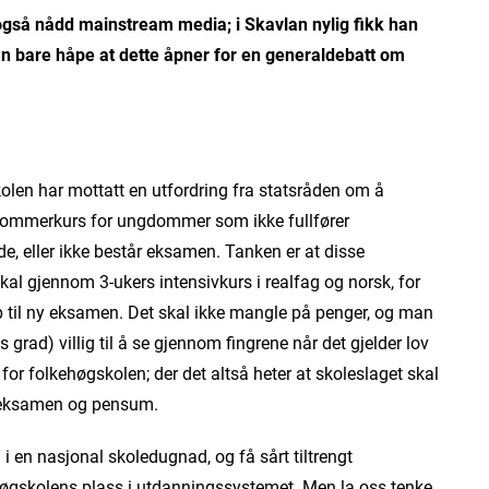
gså nådd mainstream media; i Skavlan nylig fikk han
an bare håpe at dette åpner for en generaldebatt om
len har mottatt en utfordring fra statsråden om å
sommerkurs for ungdommer som ikke fullfører
e, eller ikke består eksamen. Tanken er at disse
skal gjennom 3-ukers intensivkurs i realfag og norsk, for
 til ny eksamen. Det skal ikke mangle på penger, og man
iss grad) villig til å se gjennom fingrene når det gjelder lov
t for folkehøgskolen; der det altså heter at skoleslaget skal
 eksamen og pensum.
” i en nasjonal skoledugnad, og få sårt tiltrengt
høgskolens plass i utdanningssystemet. Men la oss tenke