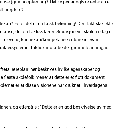
etanse (grunnopplæring)? Hvilke pedagogiske redskap er
røtt ungdom?
skap? Fordi det er en falsk belønning! Den faktiske, ekte
nse, det du faktisk lærer. Situasjonen i skolen i dag er
 for elevene; kunnskap/kompetanse er bare relevant
karaktersystemet faktisk motarbeider grunnutdanningas
øftets læreplan; her beskrives hvilke egenskaper og
e fleste skolefolk mener at dette er et flott dokument,
blemet er at disse visjonene har druknet i hverdagens
nen, og etterpå si: ”Dette er en god beskrivelse av meg,