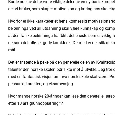
Burde noe av dette være viktige deler av en ny basiskomp
det vi bruker, som skaper motivasjon og læring hos skolet
Hvorfor er ikke karakterer et hensiktsmessig motivasjonsred
belønninga ved all utdanning skal være kunnskap og kompeta
at den falske belønninga har blitt det eneste som er viktig
dersom det utløser gode karakterer. Dermed er det slik at 
mål.
Det er fristende å peke på den generelle delen av Kvalitetsl
talenter den norske skolen bør sikte mot å utvikle. Jeg tror d
med en fantastisk visjon om hva norsk skole skal være. Pro
pensum-, karakter-, og eksamensjag.
Hvor mange norske 20-åringer kan lese den generelle lærepla
etter 13 års grunnopplæring.”?