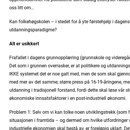
oss litt om…
Kan folkehøgskolen – i stedet for å yte førstehjelp i dagen
utdanningsparadigme?
Alt er usikkert
Frafallet i dagens grunnopplæring (grunnskole og videregå
Det som i grunnen overrasker, er at politikere og utdannings
IKKE systemet det er noe galt med, men de som skal gjennom
med mer av det samme; større press på 16-19-åringene, mer 
utdanning i tradisjonell forstand, fordi dette skal løse vår st
økonomiske innsatsfaktorer i en post-industriell økonomi.
Problem 1: Selv om vi kan tolke noen utviklingstrekk (som f
situasjonen i framtida – og dermed om hvilke utfordringer 
industrielle økonomien skal bestå av, er foreløpig uklart. Det