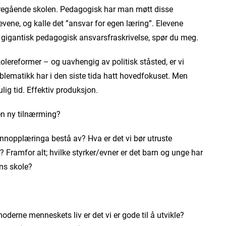
deregående skolen. Pedagogisk har man møtt disse
ene, og kalle det ”ansvar for egen læring”. Elevene
 gigantisk pedagogisk ansvarsfraskrivelse, spør du meg.
kolereformer – og uavhengig av politisk ståsted, er vi
blematikk har i den siste tida hatt hovedfokuset. Men
lig tid. Effektiv produksjon.
 en ny tilnærming?
nopplæringa bestå av? Hva er det vi bør utruste
 Framfor alt; hvilke styrker/evner er det barn og unge har
ens skole?
derne menneskets liv er det vi er gode til å utvikle?