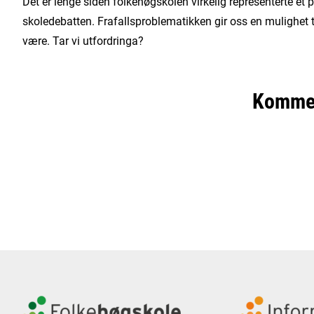
Det er lenge siden folkehøgskolen virkelig representerte et p
skoledebatten. Frafallsproblematikken gir oss en mulighet 
være. Tar vi utfordringa?
Komme