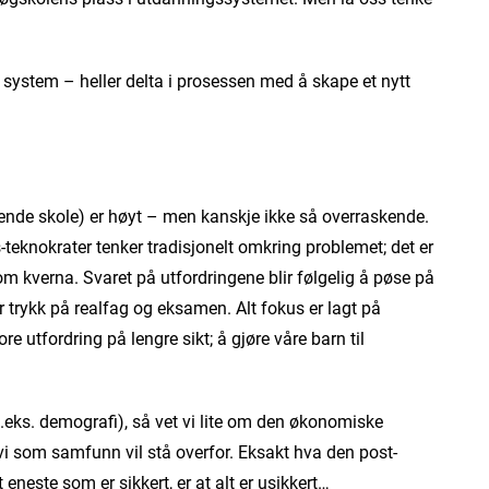
s system – heller delta i prosessen med å skape et nytt
ende skole) er høyt – men kanskje ikke så overraskende.
-teknokrater tenker tradisjonelt omkring problemet; det er
 kverna. Svaret på utfordringene blir følgelig å pøse på
trykk på realfag og eksamen. Alt fokus er lagt på
ore utfordring på lengre sikt; å gjøre våre barn til
.eks. demografi), så vet vi lite om den økonomiske
vi som samfunn vil stå overfor. Eksakt hva den post-
 eneste som er sikkert, er at alt er usikkert…