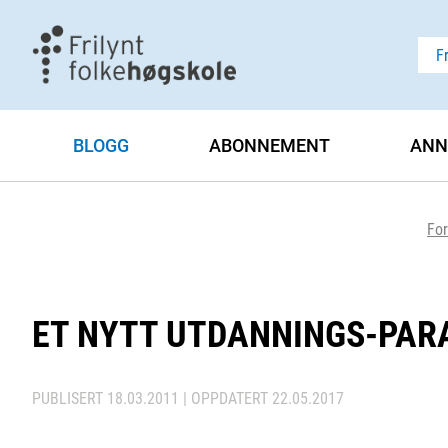
F
BLOGG
ABONNEMENT
ANN
For
ET NYTT UTDANNINGS-PAR
PUBLISERT
18.03.2011
| OPPDATERT
22.05.2017