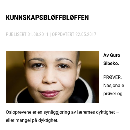
KUNNSKAPSBLØFFBLØFFEN
PUBLISERT
31.08.2011
| OPPDATERT
22.05.2017
Av Guro
Sibeko.
PRØVER.
Nasjonale
prøver og
Osloprøvene er en synliggjøring av lærernes dyktighet –
eller mangel på dyktighet.