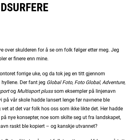
NDSURFERE
e over skulderen for å se om folk følger etter meg. Jeg
ler er finere enn mine.
oret forrige uke, og da tok jeg en titt gjennom
 hyllene. Der fant jeg
Global Foto
,
Foto Global
,
Adventure
,
sport
og
Multisport pluss
som eksempler på linjenavn
 på vår skole hadde lansert lenge før navnene ble
 vet at det var folk hos oss som ikke likte det. Her hadde
e på nye konsepter, noe som skilte seg ut fra landskapet,
navn raskt ble kopiert – og kanskje utvannet?