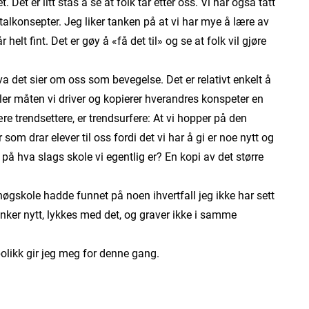
 Det er litt stas å se at folk tar etter oss. Vi har også tatt
otalkonsepter. Jeg liker tanken på at vi har mye å lære av
helt fint. Det er gøy å «få det til» og se at folk vil gjøre
a det sier om oss som bevegelse. Det er relativt enkelt å
ler måten vi driver og kopierer hverandres konspeter en
ære trendsettere, er trendsurfere: At vi hopper på den
som drar elever til oss fordi det vi har å gi er noe nytt og
 på hva slags skole vi egentlig er? En kopi av det større
høgskole hadde funnet på noen ihvertfall jeg ikke har sett
tenker nytt, lykkes med det, og graver ikke i samme
ikk gir jeg meg for denne gang.