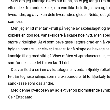
Selv om jeg kanskje høres sur ut nå, så er jeg langt i fra det.
etter ideer fra andre skoler, om enn ikke hele linjenavn og t
hverandre, og at vi kan dele hverandres gleder. Neida, det går 
som oss.
Men jeg er litt mer tankefull på vegne av skoleslaget og hv
kopiere en god ide, vanskeligere å skape noe nytt. Men spei
større virkelighet: At vi som bevelgese i større grad enn å v
bølgen som trekker elever, i stedet for å skape de bevegelser 
kanskje til og med viktig? Viser måten vi «produserer» linjer
samfunnet, i stedet for en kraft i det.
Det var flott å se i en av katalogene hvordan Bjerkly folke
før: En tegneserielinje, som nå ekspanderer til to. Bjerkely 
sandkasse som oss andre.
Med denne overdosen av adjektiver og blomstrende symbol
Geir Ertzgaard