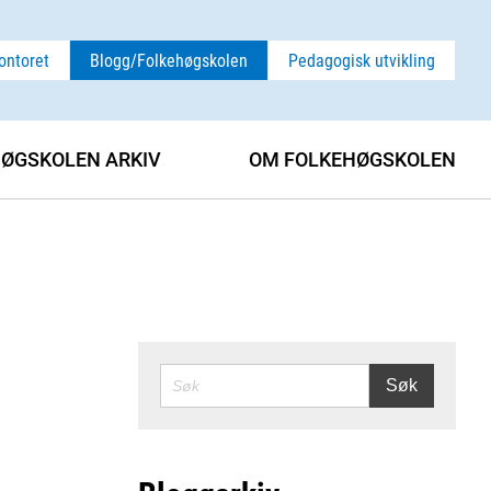
ontoret
Blogg/Folkehøgskolen
Pedagogisk utvikling
ØGSKOLEN ARKIV
OM FOLKEHØGSKOLEN
SØK
Søk