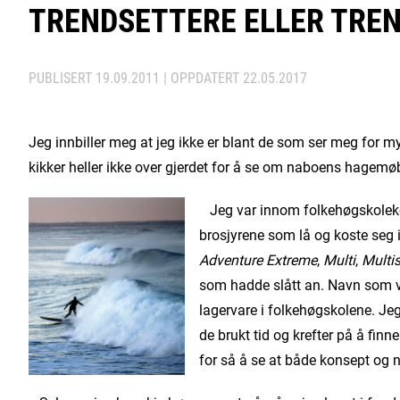
TRENDSETTERE ELLER TRE
PUBLISERT
19.09.2011
| OPPDATERT
22.05.2017
Jeg innbiller meg at jeg ikke er blant de som ser meg for my
kikker heller ikke over gjerdet for å se om naboens hagemøb
Jeg var innom folkehøgskolekont
brosjyrene som lå og koste seg i
Adventure Extreme
,
Multi
,
Multi
som hadde slått an. Navn som vi
lagervare i folkehøgskolene. Jeg
de brukt tid og krefter på å finn
for så å se at både konsept og 