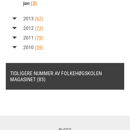
jan
(3)
2013
(67)
2012
(73)
2011
(79)
2010
(59)
TIDLIGERE NUMMER AV FOLKEHØGSKOLEN
MAGASINET (85)
BLOGG