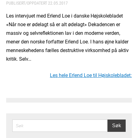
PUBLISERT/OPPDATERT
22.05.2017
Les intervjuet med Erlend Loe i danske Højskolebladet
«Når noe er ødelagt så er alt ødelagt» Dekadencen er
massiv og selvreflektionen lav i den moderne verden,
mener den norske forfatter Erlend Loe. I hans øjne kalder
menneskehedens fælles destruktive virksomhed på aktiv
kritik. Selv…
Les hele Erlend Loe til Højskolebladet:
SØK
Søk