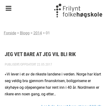
Meny
Forside
>
Blogg
>
2014
>
01
JEG VET BARE AT JEG VIL BLI RIK
PUBLISERT/OPPDATERT
22.05.2017
«Vi lever i et av de rikeste landene i verden. Norge har klart
seg veldig bra gjennom finanskrisen, boligprisene er
skyhøye og oljepengene har rent inn i 40 år. Nordmenn er
rikere enn noen gang, og etter…