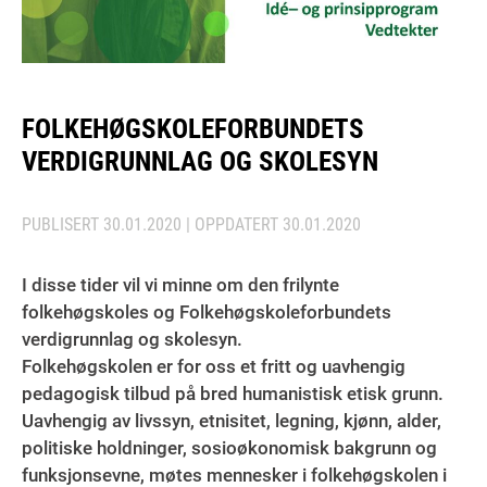
FOLKEHØGSKOLEFORBUNDETS
VERDIGRUNNLAG OG SKOLESYN
PUBLISERT
30.01.2020
| OPPDATERT
30.01.2020
I disse tider vil vi minne om den frilynte
folkehøgskoles og Folkehøgskoleforbundets
verdigrunnlag og skolesyn.
Folkehøgskolen er for oss et fritt og uavhengig
pedagogisk tilbud på bred humanistisk etisk grunn.
Uavhengig av livssyn, etnisitet, legning, kjønn, alder,
politiske holdninger, sosioøkonomisk bakgrunn og
funksjonsevne, møtes mennesker i folkehøgskolen i