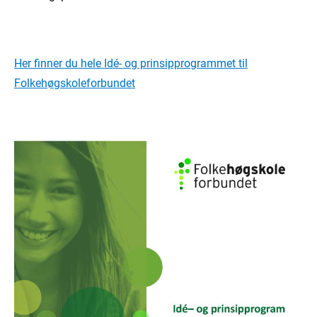
Her finner du hele Idé- og prinsipprogrammet til
Folkehøgskoleforbundet