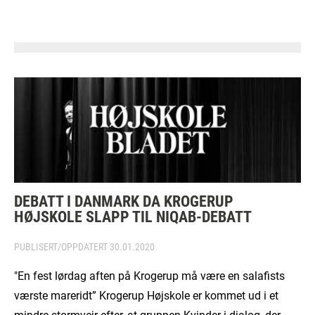
DEBATT I DANMARK DA KROGERUP
HØJSKOLE SLAPP TIL NIQAB-DEBATT
PUBLISERT/OPPDATERT
30.01.2020
"En fest lørdag aften på Krogerup må være en salafists
værste mareridt” Krogerup Højskole er kommet ud i et
mindre stormvejr efter, at gruppen Kvinder i dialog, der