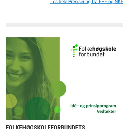
Les hele Presisering fra FHF og NKF
FOLKEHØGSKOLEFORBUNDETS