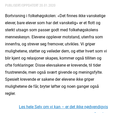
PUBLISERT/OPPDATERT
20.01.2020
Bortvisning i folkehøgskolen: «Det finnes ikke vanskelige
elever, bare elever som har det vanskelig» er et flott og
sterkt utsagn som passer godt med folkehøgskolens
menneskesyn. Elevene opplever motstand, utenfra som
innenfra, og strever seg fremover, utvikles. Vi griper
mulighetene, støtter og veileder dem, og etter hvert som vi
blir kjent og relasjoner skapes, kommer også tilliten og
ofte forklaringer. Disse elevsakene er krevende, til tider
frustrerende, men også svært givende og meningsfylte.
Spesielt krevende er sakene der elevene ikke griper
mulighetene de får, bryter løfter og noen ganger også
regler.
Les hele Selv om vi kan – er det ikke nødvendigvis