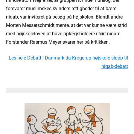
forsvarer muslimskes kvinders rettigheder til at bære
niqab, var inviteret på besøg på højskolen. Blandt andre
Morten Messerschmidt mente, at det var kunne være strid
med højskoleloven at have oplægsholdere i ført niqab.
Forstander Rasmus Meyer svarer her på kritikken.
Les hele Debatt i Danmark da Krogerup højskole slapp til
niqab-debatt