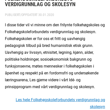
VERDIGRUNNLAG OG SKOLESYN
PUBLISERT/OPPDATERT
30.01.2020
I disse tider vil vi minne om den frilynte folkehøgskoles og
Folkehøgskoleforbundets verdigrunnlag og skolesyn.
Folkehøgskolen er for oss et fritt og uavhengig
pedagogisk tilbud på bred humanistisk etisk grunn.
Uavhengig av livssyn, etnisitet, legning, kjønn, alder,
politiske holdninger, sosioøkonomisk bakgrunn og
funksjonsevne, møtes mennesker i folkehøgskolen i
åpenhet og respekt på en fordomsfri og undersøkende
læringsarena, Les gjerne videre i vårt Idé- og
prinsipprogram med vårt verdigrunnlag og skolesyn.
Les hele Folkehøgskoleforbundets verdigrunnlag og
skolesyn