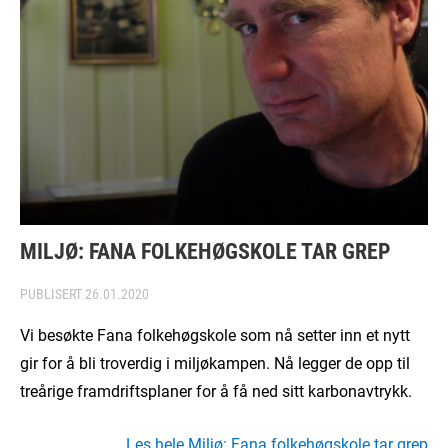
MILJØ: FANA FOLKEHØGSKOLE TAR GREP
PUBLISERT
26.01.2020
Vi besøkte Fana folkehøgskole som nå setter inn et nytt
gir for å bli troverdig i miljøkampen. Nå legger de opp til
treårige framdriftsplaner for å få ned sitt karbonavtrykk.
Les hele Miljø: Fana folkehøgskole tar grep