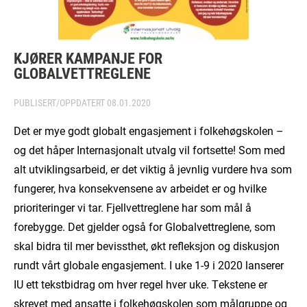
KJØRER KAMPANJE FOR
GLOBALVETTREGLENE
PUBLISERT/OPPDATERT
08.01.2020
Det er mye godt globalt engasjement i folkehøgskolen –
og det håper Internasjonalt utvalg vil fortsette! Som med
alt utviklingsarbeid, er det viktig å jevnlig vurdere hva som
fungerer, hva konsekvensene av arbeidet er og hvilke
prioriteringer vi tar. Fjellvettreglene har som mål å
forebygge. Det gjelder også for Globalvettreglene, som
skal bidra til mer bevissthet, økt refleksjon og diskusjon
rundt vårt globale engasjement. I uke 1-9 i 2020 lanserer
IU ett tekstbidrag om hver regel hver uke. Tekstene er
skrevet med ansatte i folkehøgskolen som målgruppe og