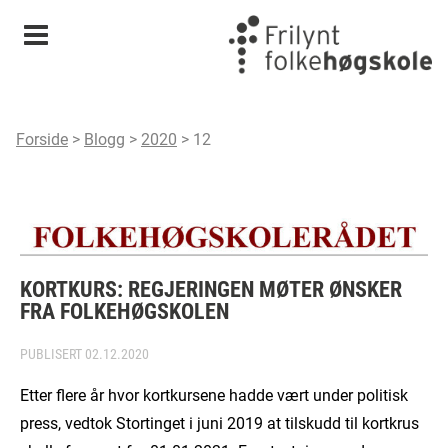
Meny
Forside
>
Blogg
>
2020
>
12
KORTKURS: REGJERINGEN MØTER ØNSKER
FRA FOLKEHØGSKOLEN
PUBLISERT
02.12.2020
Etter flere år hvor kortkursene hadde vært under politisk
press, vedtok Stortinget i juni 2019 at tilskudd til kortkrus