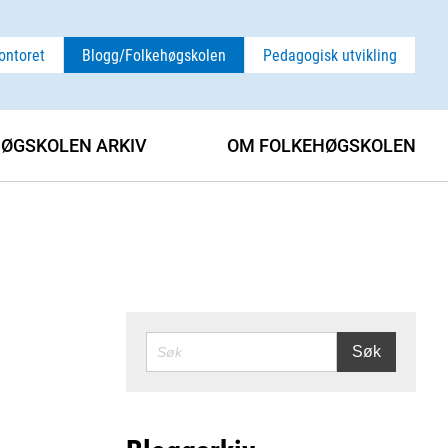
ontoret
Blogg/Folkehøgskolen
Pedagogisk utvikling
ØGSKOLEN ARKIV
OM FOLKEHØGSKOLEN
SØK
Søk