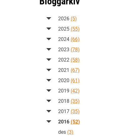
Bloggarkiv
2026
(5)
2025
(55)
2024
(66)
2023
(78)
2022
(58)
2021
(67)
2020
(61)
2019
(42)
2018
(35)
2017
(35)
2016
(52)
des
(3)