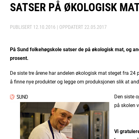
SATSER PÅ ØKOLOGISK MA
PUBLISERT
12.10.2016
| OPPDATERT
22.05.2017
På Sund folkehøgskole satser de på økologisk mat, og an
prosent.
De siste tre årene har andelen økologisk mat steget fra 24 
å finne nye produkter og legge om produksjonen slik at ande
Den siste o
på skolen v
Vi gratuler