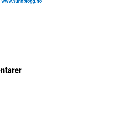
å
www.sundblogg.no
ntarer