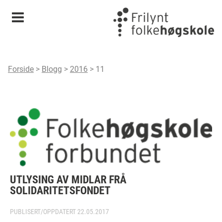
Meny
Forside
>
Blogg
>
2016
>
11
UTLYSING AV MIDLAR FRÅ
SOLIDARITETSFONDET
PUBLISERT/OPPDATERT
22.05.2017