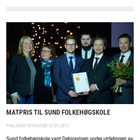
MATPRIS TIL SUND FOLKEHØGSKOLE
PUBLISERT/OPPDATERT
22.05.2017
Sund folkehøgskole vant Debioprisen under utdelingen av